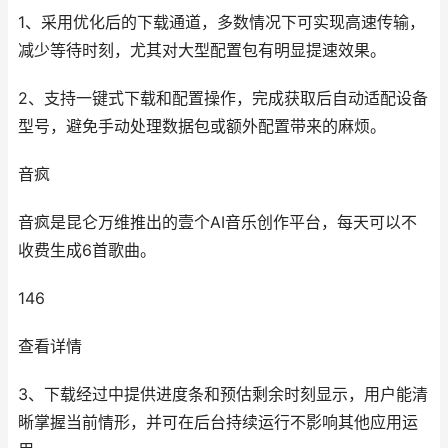
1、采用优化后的下载通道，多数情况下可实现高速传输，
减少等待时刻，尤其对大型配置包有明显提速效果。
2、支持一键式下载和配置操作，完成获取后自动适配设备
型号，避免手动处理数据包或额外配置带来的麻烦。
音疯
音疯是昆仑万维推出的壹个AI音乐创作平台，每天可以不
收费生成6首歌曲。
146
查看详情
3、下载经过中提供进度条和预估剩余时刻显示，用户能清
晰掌握当前情形，并可在后台持续运行不影响其他应用运