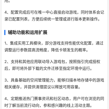
用。
4、配置完成后可在唯一中心直接启动游戏，同时体系会记
录已配置列表，方便后续统一管理或进行版本更新操作。
辅助功能和运用扩展
1、集成实用工具模块，部分游戏支持性能优化配置，通过
调整运行参数提高流畅度，降低卡顿发生的概率。
2、支持和其他应用联动导入游戏包，按照指引完成授权
后，即可将外部下载的文件迁移至指定环境中运行。
3、具备基础的空间管理能力，能够扫描本地存储中的游戏
相关缓存，并提供清理提议以释放可用容量。
4、定期推送热门赛事资讯和社区动态，用户可在浏览的同
时了解当前流行动向，参和感兴趣的线上活动主题。