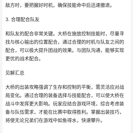
敌方时，要把握好时机，确保技能命中后迅速撤退。
3. 合理配合队友
和队友的配合非常关键。大桥在施放控制技能时，尽量寻
找与核心输出的位置配合，通过合理的时机与队友之间的
配合，可以极大提升团战的效果。与团队沟通，能够实现
更优的战术配合。
见解汇总
大桥的出装攻略强调了生存和控制的平衡，需灵活应对战
局变化。通过合理的装备选择与技能配合，可以使大桥在
战斗中发挥更大影响。玩家应结合游戏环境，综合考虑装
备与队伍需求，才能在比赛中取得胜利。掌握出装技巧，
将使无论兄弟们在游戏中如鱼得水，快速攀升。