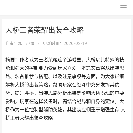
大桥王者荣耀出装全攻略
作者：
暴走小编
•
更新时间：2026-02-19
摘要：作者认为王者荣耀这个游戏里，大桥以其特殊的技
能和强大的控制能力受到玩家喜爱。本篇文章将从出装思
路、装备推荐与搭配、以及注意事项等方面，为大家详细
解析大桥的出装策略，帮助玩家在战斗中充分发挥其优
势，提升胜率。出装思路分析出装是影响大桥表现的重要
影响。玩家在选择装备时，需结合战局和自身的定位。大
桥作为一位控制型辅助英雄，其出装应侧重于增强生存,大
桥王者荣耀出装全攻略