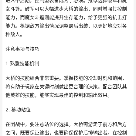
进入中后期，控制型装备成为了必须。推荐选择破军和魔
女斗篷。破军可以大幅进步大桥的输出，同时增强其控制
能力，而魔女斗篷则能提升生存能力，给予更强的抗击打
能力。根据敌方输出情况调整最后出装，以更好地应对各
种敌人。
注意事项与技巧
1. 熟悉技能机制
大桥的技能组合非常重要。掌握技能的冷却时刻和范围，
将有助于玩家在关键时刻做出更合理的决策。配合团队其
他英雄的技能，能够实现最佳的控制和输出效果。
2. 移动站位
在团战中，要注意站位的选择。大桥需游走于前方和后方
之间，既要保证输出，也要确保保护后排输出者。在控制