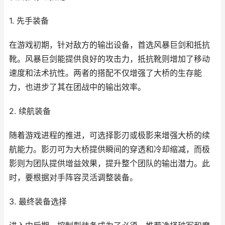
1. 先手装备
在游戏初期，针对敌方的输出设备，首选风暴巨剑和抵抗
靴。风暴巨剑能提供良好的攻击力，抵抗靴则增加了移动
速度和法术抗性。两者的搭配不仅增强了大桥的生存能
力，也进步了其在团战中的输出效率。
2. 续航装备
随着游戏进程的推进，可选择影刃或极影来增强大桥的续
航能力。影刃可为大桥提供瞬间的穿透和冷却缩减，而极
影则为团队提供增益效果，提升整个团队的输出潜力。此
时，要根据对手阵容灵活调整装备。
3. 最终装备选择