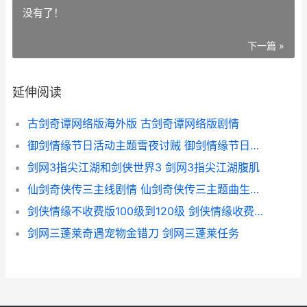
没有了！
下一篇 »
延伸阅读
古剑奇谭网络版海外版 古剑奇谭网络版剧情
御剑情缘节日活动主题雪夜讨贼 御剑情缘节日活动迷镜怎么做
剑网3指尖江湖和剑侠世界3 剑网3指尖江湖腹肌
仙剑奇侠传三主线剧情 仙剑奇侠传三主题曲生生世世爱
剑侠情缘不收费版100级到120级 剑侠情缘收费区有人吗
剑网三蓬莱奇遇宠物金错刀 剑网三蓬莱任务