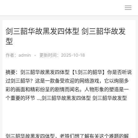
剑三韶华故黑发四体型 剑三韶华故发
型
作者：
admin
•
更新时间：2025-10-18
摘要：剑三韶华故黑发四体型【1.剑三的韶华】你是否听说
过剑三韶华？这是一款备受欢迎的网络游戏，它以绚丽多
彩的画面和精彩纷呈的剧情而闻名。人物形象的塑造是一
个重要的环节 ...,剑三韶华故黑发四体型 剑三韶华故发型
剑三韶华故黑发四体型，老铁们想了解有关这个难题的解