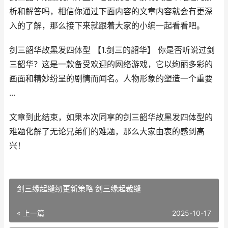
析和解答吗，相信你通过下面内容的文章内容就会有更深
入的了解，那么接下来就跟着大家的小编一起看看吧。
剑三韶华故黑发四体型 【1.剑三的韶华】 你是否听说过剑
三韶华？这是一款备受欢迎的网络游戏，它以绚丽多彩的
画面和精妙纷呈的剧情而闻名。人物形象的塑造一个重要
...
文章到此结束，如果本次同享的剑三韶华故黑发四体型的
难题化解了无论兄弟们的难题，那么大家由衷的感到高
兴！
剑三缘起缝纫更新策略 剑三缘起裁缝
« 上一篇
2025-10-17