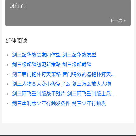
没有了！
下一篇 »
延伸阅读
剑三韶华故黑发四体型 剑三韶华故发型
剑三缘起缝纫更新策略 剑三缘起裁缝
剑三唐门抱朴狩天策略 唐门特效武器抱朴狩天攻略
剑三人物变大变小修复了么 剑三怎么放大人物
剑三阿飞重制版战甲残片 剑三阿飞重制版士兵的包裹
剑三重制版少年行触发条件 剑三少年行触发