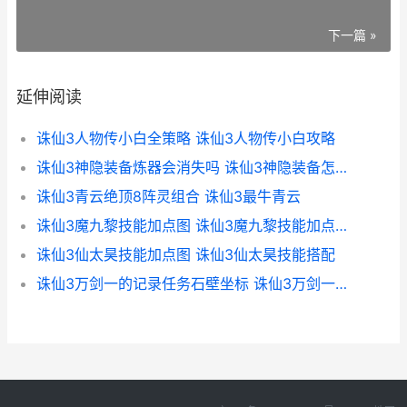
下一篇 »
延伸阅读
诛仙3人物传小白全策略 诛仙3人物传小白攻略
诛仙3神隐装备炼器会消失吗 诛仙3神隐装备怎么交易
诛仙3青云绝顶8阵灵组合 诛仙3最牛青云
诛仙3魔九黎技能加点图 诛仙3魔九黎技能加点图解视频
诛仙3仙太昊技能加点图 诛仙3仙太昊技能搭配
诛仙3万剑一的记录任务石壁坐标 诛仙3万剑一的记录坐标