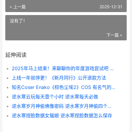
« 上一篇
2025-12-31
没有了！
下一篇 »
延伸阅读
2025年马上结束！来聊聊你的年度游戏尝试吧 2025年马上结束的说说
上线一年就停更！《新月同行》公开退款方法
知名Coser Enako《棕色尘埃2》COS 有名气的coser
逆水寒云玩每天壹个小时 逆水寒每天必做
逆水寒岁月神偷佛像密码 逆水寒岁月神偷四个雕像密码
逆水寒捏脸数据女猫娘 逆水寒捏脸数据怎么保存