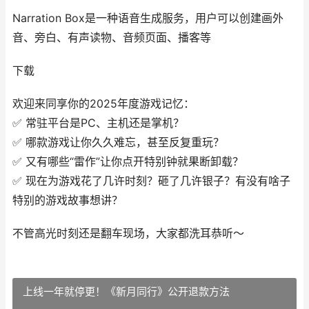
Narration Box是一种语音生成服务，用户可以创建画外
音、旁白、有声读物、音频页面、播客等
下载
欢迎来同享你的2025年度游戏记忆：
✅ 常驻平台是PC、主机还是掌机？
✅ 哪款游戏让你久久难忘，甚至反复重玩？
✅ 又有哪些“雷作”让你点开特别钟就果断卸载？
✅ 现在为游戏花了几许时刻？砸了几许银子？有没有啥子
特别的游戏故事想讲？
不管高光时刻还是翻车现场，大家都洗耳恭听～
上线一年就停更！《新月同行》公开退款方法