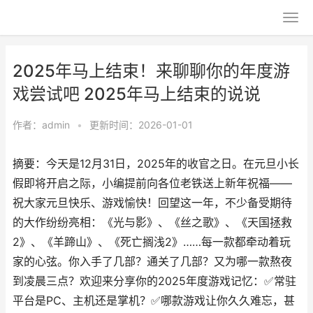
2025年马上结束！来聊聊你的年度游
戏尝试吧 2025年马上结束的说说
作者：
admin
•
更新时间：2026-01-01
摘要：今天是12月31日，2025年的收官之日。在元旦小长
假即将开启之际，小编提前向各位老铁送上新年祝福——
祝大家元旦快乐、游戏愉快！回望这一年，不少备受期待
的大作纷纷亮相：《光与影》、《丝之歌》、《天国拯救
2》、《羊蹄山》、《死亡搁浅2》……每一款都牵动着玩
家的心弦。你入手了几部？通关了几部？又为哪一款熬夜
到凌晨三点？欢迎来分享你的2025年度游戏记忆：✅常驻
平台是PC、主机还是掌机？✅哪款游戏让你久久难忘，甚