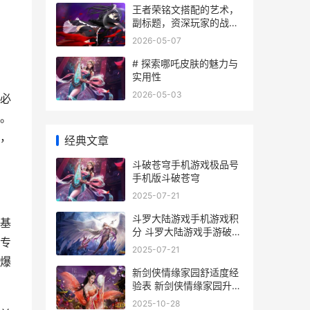
王者荣铭文搭配的艺术，
副标题，资深玩家的战略
密码
2026-05-07
# 探索哪吒皮肤的魅力与
实用性
2026-05-03
必
。
，
经典文章
斗破苍穹手机游戏极品号
手机版斗破苍穹
2025-07-21
斗罗大陆游戏手机游戏积
基
分 斗罗大陆游戏手游破解
专
版
2025-07-21
爆
新剑侠情缘家园舒适度经
验表 新剑侠情缘家园升级
需要元宝
2025-10-28