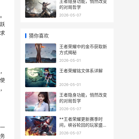
王者隐身功能，悄然改变
的对局哲学
。
2026-05-07
跃
求
猜你喜欢
王者荣耀中的金币获取新
方式揭秘
2026-05-01
王者荣耀铭文体系详解
，
使
2026-05-01
，
王者隐身功能，悄然改变
的对局哲学
2026-05-07
**王者荣耀更新赛季时
间，峡谷轮回的玩家盛
一
宴，副标题，新篇章的号
2026-05-07
务
角与旧时光的回响**