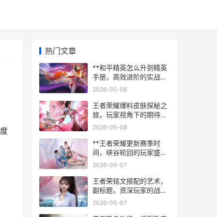
热门文章
**和平精英怎么升到精英
手册，高效进阶的实战心
得**
2026-05-08
王者荣耀爆料皮肤探秘之
旅，玩家视角下的期待与
猜想
2026-05-08
跃度
**王者荣耀更新赛季时
间，峡谷轮回的玩家盛
宴，副标题，新篇章的号
2026-05-07
角与旧时光的回响**
王者荣铭文搭配的艺术，
副标题，资深玩家的战略
密码
2026-05-07