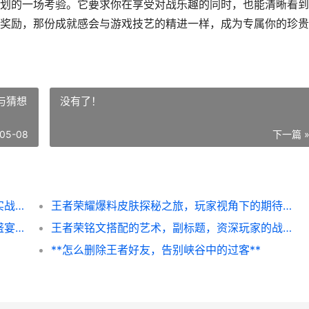
划的一场考验。它要求你在享受对战乐趣的同时，也能清晰看到
奖励，那份成就感会与游戏技艺的精进一样，成为专属你的珍贵
与猜想
没有了！
05-08
下一篇 
**和平精英怎么升到精英手册，高效进阶的实战心得**
王者荣耀爆料皮肤探秘之旅，玩家视角下的期待与猜想
**王者荣耀更新赛季时间，峡谷轮回的玩家盛宴，副标题，新篇章的号角与旧时光的回响**
王者荣铭文搭配的艺术，副标题，资深玩家的战略密码
**怎么删除王者好友，告别峡谷中的过客**