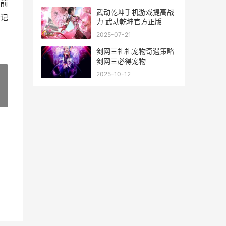
前
武动乾坤手机游戏提高战
记
力 武动乾坤官方正版
2025-07-21
剑网三礼礼宠物奇遇策略
剑网三必得宠物
2025-10-12
»