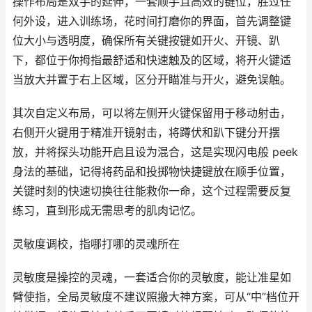
操作布局是双手的延伸，一套顺手且高效的键位，胜过任
何外设，进入训练场，花时间打磨你的界面，首先调整键
位大小与透明度，确保所有关键按键如开火、开镜、趴
下，都位于你拇指最舒适和快速触及的区域，将开火键适
当放大并置于右上区域，区分开瞄准与开火，避免误触。
其次自定义布局，可以将左侧开火键保留用于移动射击，
右侧开火键用于精准开镜射击，将蹲伏和趴下键分开摆
放，并将探头功能开启且设为混合，这是实现闪电般 peek
身法的基础，记得将药品和投掷物快捷键放在顺手位置，
关键时刻的快速切换往往能救你一命，这个过程需要反复
练习，直到形成无需思考的肌肉记忆。
灵敏度调校，指哪打哪的灵魂所在
灵敏度是操控的灵魂，一套适合你的灵敏度，能让准星如
臂使指，全局灵敏度不建议照搬大神方案，可从“中”档位开