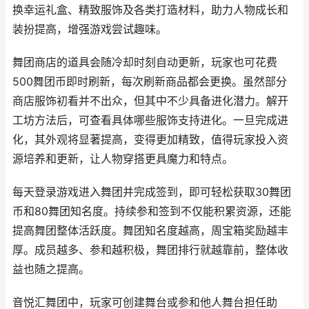
换幸运礼盒、精致服饰及各类打造材料，助力人物成长和
装扮提高，增强游戏尝试趣味。
舞团商店的道具会随冷却时刻自动更新，玩家也可花费
500舞团币即时刷新，每次刷新商品都会更换。虽然部分
商店服饰初看并不出众，但其中不少具备进化潜力。解开
工坊方法后，可查看具体哪些服饰支持进化。一旦完成进
化，其外观将显著提高，变得更加精致，值得玩家投入资
源培养和更新，让人物穿搭更具魔力和特点。
每天登录游戏进入舞团并完成签到，即可轻松获取30舞团
币和80舞团知名度。持续参和签到不仅能积累资源，还能
提高舞团整体活跃度。舞团知名度越高，周宝箱奖励越丰
厚。成员越多、参和越积极，舞团排行就越靠前，整体收
益也随之提高。
音悦汇舞团中，玩家可创建舞台或参和他人舞台担任助