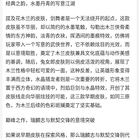
经典之韵，水墨丹青的写意江湖
提及花木兰的皮肤，剑舞者是一个无法绕开的起点，这款
皮肤虽不华丽，却以简约的水墨笔触，勾勒出木兰侠骨柔
情的东方神韵，淡青的衣袂，挥洒间的墨痕特效，仿佛将
玩家带入一个写意的武侠世界，它不依赖炫目的光效，而
是以意境取胜，奠定了木兰皮肤兼具文化底蕴与动作美感
的基调，随后，兔女郎皮肤则以俏皮活泼的视角，展现了
木兰性格中轻松可爱的一面，这种反差，让英雄形象变得
丰满而立体，水晶猎龙者则是一次重要的转折，它将木兰
置于西方奇幻的语境中，烈焰巨剑与水晶特效，开创了其
皮肤线走向华丽炫技的可能，这三款早期皮肤，如同三原
色，为木兰后续的色彩斑斓奠定了坚实基础。
巅峰之作，瑞麟志与默契交锋的意境突破
如果说早期皮肤在探索风格，那么瑞麟志与默契交锋则代