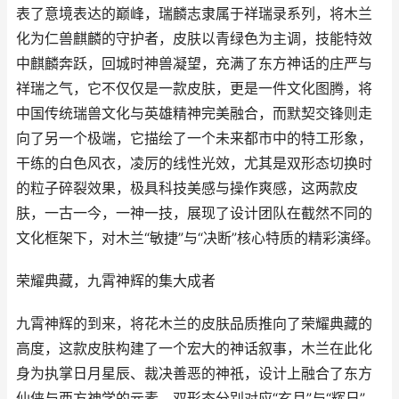
表了意境表达的巅峰，瑞麟志隶属于祥瑞录系列，将木兰
化为仁兽麒麟的守护者，皮肤以青绿色为主调，技能特效
中麒麟奔跃，回城时神兽凝望，充满了东方神话的庄严与
祥瑞之气，它不仅仅是一款皮肤，更是一件文化图腾，将
中国传统瑞兽文化与英雄精神完美融合，而默契交锋则走
向了另一个极端，它描绘了一个未来都市中的特工形象，
干练的白色风衣，凌厉的线性光效，尤其是双形态切换时
的粒子碎裂效果，极具科技美感与操作爽感，这两款皮
肤，一古一今，一神一技，展现了设计团队在截然不同的
文化框架下，对木兰“敏捷”与“决断”核心特质的精彩演绎。
荣耀典藏，九霄神辉的集大成者
九霄神辉的到来，将花木兰的皮肤品质推向了荣耀典藏的
高度，这款皮肤构建了一个宏大的神话叙事，木兰在此化
身为执掌日月星辰、裁决善恶的神祇，设计上融合了东方
仙侠与西方神学的元素，双形态分别对应“玄月”与“辉日”，