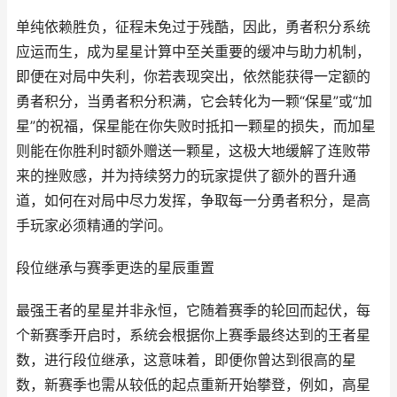
单纯依赖胜负，征程未免过于残酷，因此，勇者积分系统
应运而生，成为星星计算中至关重要的缓冲与助力机制，
即便在对局中失利，你若表现突出，依然能获得一定额的
勇者积分，当勇者积分积满，它会转化为一颗“保星”或“加
星”的祝福，保星能在你失败时抵扣一颗星的损失，而加星
则能在你胜利时额外赠送一颗星，这极大地缓解了连败带
来的挫败感，并为持续努力的玩家提供了额外的晋升通
道，如何在对局中尽力发挥，争取每一分勇者积分，是高
手玩家必须精通的学问。
段位继承与赛季更迭的星辰重置
最强王者的星星并非永恒，它随着赛季的轮回而起伏，每
个新赛季开启时，系统会根据你上赛季最终达到的王者星
数，进行段位继承，这意味着，即便你曾达到很高的星
数，新赛季也需从较低的起点重新开始攀登，例如，高星