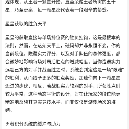
观体现，从王者一颗星开始，直至荣耀王者所需的五十
星，乃至更高，每一颗星都代表着一段艰辛的攀登。
星星获取的胜负天平
星星的获取直接与单场排位赛的胜负挂钩，这是最根本的
法则，然而，在这架天平上，砝码却并非永恒不变，你的
当前段位，隐藏实力评分，以及对手队伍的总体强度，都
会微妙地影响每场对局后胜点的增减幅度，当你遭遇实力
远超己方的对手并战而胜之时，系统会判定这是一场“艰难”
的胜利，从而给予更多的胜点奖励，加速你向下一颗星星
迈进的步伐，相反，若战胜实力较弱的对手，所获胜点则
较为平常，这种动态平衡的设计，旨在让玩家的段位能更
精准地反映其真实竞技水平，而非仅仅是游戏场次的堆
砌。
勇者积分系统的缓冲与助力