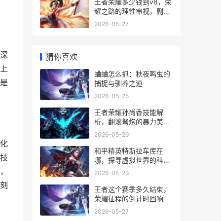
王者荣耀多少钱到v8，荣
耀之路的理性审视，副标
题，一段虚拟与现实的消
2026-05-27
费旅程
深
猜你喜欢
上
蛐蛐怎么抓：秋夜鸣虫的
是
捕捉与驯养之道
2026-05-25
王者荣耀孙尚香技能解
析，翻滚弩炮的暴力美
学，副标题，灵动千金的
2026-05-29
战场生存与收割艺术
化
和平精英特斯拉车库在
技
哪，探寻虚拟世界的科技
宝藏
，
2026-05-23
刻
王者这个赛季多久结束，
荣耀征程的倒计时回响
2026-05-27