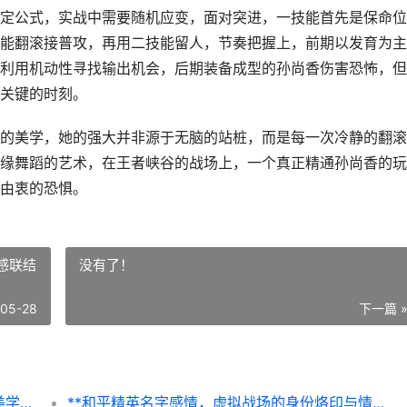
定公式，实战中需要随机应变，面对突进，一技能首先是保命位
能翻滚接普攻，再用二技能留人，节奏把握上，前期以发育为主
利用机动性寻找输出机会，后期装备成型的孙尚香伤害恐怖，但
关键的时刻。
的美学，她的强大并非源于无脑的站桩，而是每一次冷静的翻滚
缘舞蹈的艺术，在王者峡谷的战场上，一个真正精通孙尚香的玩
由衷的恐惧。
感联结
没有了！
-05-28
下一篇 
王者荣耀孙尚香技能解析，翻滚弩炮的暴力美学，副标题，灵动千金的战场生存与收割艺术
**和平精英名字感情，虚拟战场的身份烙印与情感联结**