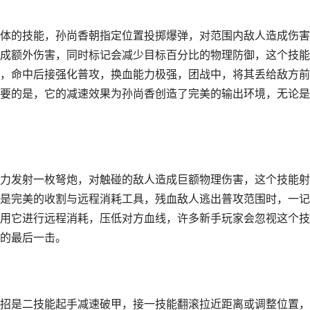
体的技能，孙尚香朝指定位置投掷爆弹，对范围内敌人造成伤害
成额外伤害，同时标记会减少目标百分比的物理防御，这个技能
，命中后接强化普攻，换血能力极强，团战中，将其丢给敌方前
要的是，它的减速效果为孙尚香创造了完美的输出环境，无论是
力发射一枚弩炮，对触碰的敌人造成巨额物理伤害，这个技能射
是完美的收割与远程消耗工具，残血敌人逃出普攻范围时，一记
用它进行远程消耗，压低对方血线，许多新手玩家会忽视这个技
的最后一击。
招是二技能起手减速破甲，接一技能翻滚拉近距离或调整位置，