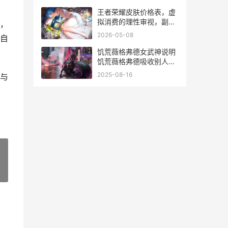
王者荣耀皮肤价格表，虚
拟消费的理性审视，副标
，
题，从数据到心理的价值
2026-05-08
自
解码
饥荒薇格弗德女武神说明
饥荒薇格弗德吸收别人能
力
2025-08-16
与
»