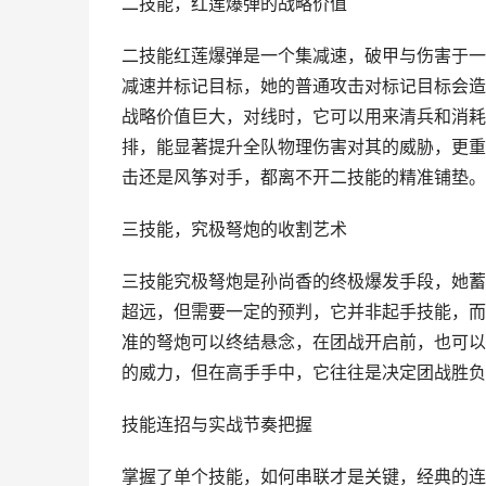
二技能，红莲爆弹的战略价值
二技能红莲爆弹是一个集减速，破甲与伤害于一
减速并标记目标，她的普通攻击对标记目标会造
战略价值巨大，对线时，它可以用来清兵和消耗
排，能显著提升全队物理伤害对其的威胁，更重
击还是风筝对手，都离不开二技能的精准铺垫。
三技能，究极弩炮的收割艺术
三技能究极弩炮是孙尚香的终极爆发手段，她蓄
超远，但需要一定的预判，它并非起手技能，而
准的弩炮可以终结悬念，在团战开启前，也可以
的威力，但在高手手中，它往往是决定团战胜负
技能连招与实战节奏把握
掌握了单个技能，如何串联才是关键，经典的连