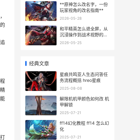
**原神怎么改名字，一份
玩家视角的改名指南**
，
2026-05-28
的
和平精英怎么退全屏，从
沉浸操作到战术视野的回
归
追
2026-05-25
经典文章
星痕共鸣亚人生态问答任
务流程概括 hreo星痕
程
2025-08-08
精
能
解限机机甲颜色如何改 机
甲解锁
2025-07-21
ff14幻化教程 ff14 怎么幻
化
打
2025-07-21