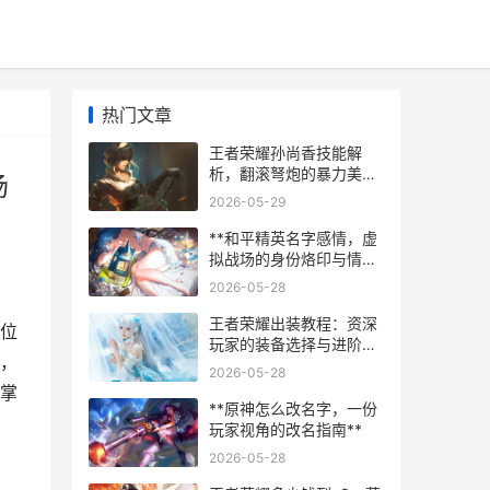
热门文章
王者荣耀孙尚香技能解
析，翻滚弩炮的暴力美
场
学，副标题，灵动千金的
2026-05-29
战场生存与收割艺术
**和平精英名字感情，虚
拟战场的身份烙印与情感
联结**
2026-05-28
王者荣耀出装教程：资深
位
玩家的装备选择与进阶思
，
路，副标题：从基础到精
2026-05-28
通的实战指南
掌
**原神怎么改名字，一份
玩家视角的改名指南**
2026-05-28