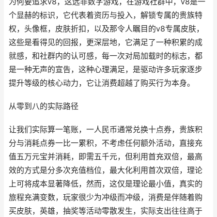
为何要追求v8，这远非数字游戏，在游戏社群中，v8是一
个显赫的标识，它代表着资历与投入，解锁专属的贵族特
权，头像框，皮肤折扣，以及那令人瞩目的v8专属皮肤，
这些是看得见的回报，更深层地，它满足了一种积累的成
就感，和社群内的认可感，每一次对局加载时的标志，都
是一种无声的宣告，这种心理满足，是驱动许多玩家逐步
提升等级的核心动力，它让消费超越了购买行为本身。
从零到八的实际路径
让我们实际算一笔账，一人民币通常兑换十点券，贵族积
分与消耗点券一比一累积，不考虑任何额外活动，直接充
值五万元宝并消耗，即需五千元，但利用首充双倍，最高
效的方式是分多次充值档位，最大化利用首次双倍，理论
上可将成本显著降低，然而，这仅是理论最小值，真实的
旅程充满变数，玩家很少为冲级而冲级，消费是伴随着购
买皮肤，英雄，抽奖等活动零散发生，实际支出往往高于