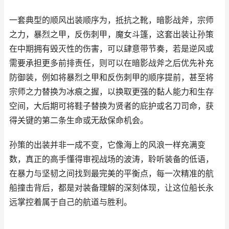
一套典型的顺风出装顺序为，抵抗之靴，暗影战斧，宗师
之力，暴烈之甲，反伤刺甲，魔女斗篷，这套出装让孙策
在中期拥有毁灭性的伤害，可以肆意带节奏，若是逆风或
需要承担更多前排责任，则可以在暗影战斧之后优先补充
防御装，例如将暴烈之甲和反伤刺甲的顺序提前，甚至将
宗师之力替换为冰痕之握，以换取更强的黏人能力和生存
空间，大后期可将鞋子替换为贤者的庇护或名刀司命，获
得关键的第二条生命或无敌保命机会。
孙策的出装并非一成不变，它像海上的风浪一样充满变
数，真正的高手懂得审视战场的波涛，聆听装备的低语，
在暴力与坚韧之间找到最完美的平衡点，每一次精准的航
船撞击背后，都是对装备理解的深刻体现，让这位船长永
远掌控着属于自己的航道与胜利。