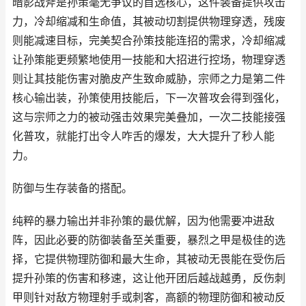
暗影战斧是孙策毫无争议的首选核心，这件装备提供攻击
力，冷却缩减和生命值，其被动切割提供物理穿透，残废
则能减速目标，完美契合孙策技能连招的需求，冷却缩减
让孙策能更频繁地使用一技能和大招进行控场，物理穿透
则让其技能伤害对脆皮产生致命威胁，宗师之力是第二件
核心输出装，孙策使用技能后，下一次普攻会得到强化，
这与宗师之力的被动强击效果完美叠加，一次二技能接强
化普攻，就能打出令人咋舌的爆发，大大提升了秒人能
力。
防御与生存装备的搭配。
纯粹的暴力输出并非孙策的最优解，因为他需要冲进敌
阵，因此必要的防御装备至关重要，暴烈之甲是极佳的选
择，它提供物理防御和最大生命，其被动无畏能在受伤后
提升孙策的伤害和移速，这让他开团后越战越勇，反伤刺
甲则针对敌方物理射手或刺客，高额的物理防御和被动反