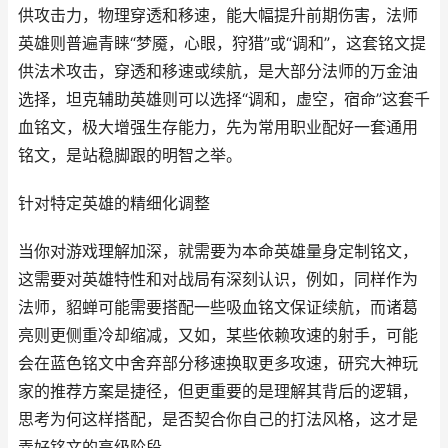
供攻击力，物理穿透和移速，能大幅提升前期伤害，法师
英雄则普遍青睐“梦魇，心眼，狩猎”或“调和”，这套铭文提
供法术攻击，穿透和移速或续航，是大部分法师的万金油
选择，坦克辅助英雄则可以选择“调和，虚空，宿命”这套千
血铭文，极大增强生存能力，先为常用职业配好一套通用
铭文，是站稳脚跟的明智之举。
针对特定英雄的精细化调整
当你对游戏理解加深，就需要为本命英雄量身定制铭文，
这需要对英雄特性和对战局有深刻认识，例如，同样作为
法师，貂蝉可能需要搭配一些吸血铭文保证续航，而诸葛
亮则更侧重冷却缩减，又如，某些依赖攻速的射手，可能
会在蓝色铭文中舍弃部分移速换取更多攻速，研究大神玩
家的推荐方案是捷径，但更重要的是理解其背后的逻辑，
思考为何这样搭配，是否契合你自己的打法风格，这才是
弄好铭文的高级阶段。