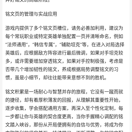
铭文页的管理与实战应用
游戏内提供了多个铭文页槽位，请务必善加利用，建议为
每个常玩职业或特定英雄单独配置一页并清晰命名，例如
“法师通用”，“韩信专属”，“辅助坦克”等，在进入对局选择
英雄后，应根据敌方阵容进行最后微调，如果对手坦克较
多，或许需要增加穿透铭文，如果对手控制极强，考虑是
否带几个增加韧性的铭文，养成根据局势调整铭文的习
惯，虽是小细节，却往往能带来意想不到的胜机。
铭文积累是一场耐心与智慧并存的旅程，它没有一蹴而就
的捷径，却有着厚积薄发的回报，从理解其重要性开始，
逐步收集，学会搭配通用方案，再深入至个性化定制，每
一步都让你与英雄的契合度更高，当你手握精心调配的铭
文踏入峡谷，那份从开局便拥有的自信与优势，将成为你