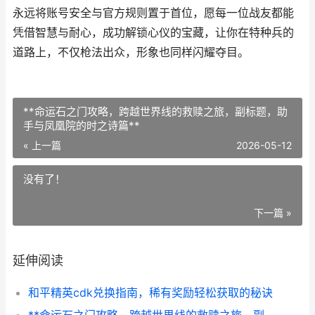
永远将账号安全与官方规则置于首位，愿每一位战友都能
凭借智慧与耐心，成功解锁心仪的宝藏，让你在特种兵的
道路上，不仅枪法出众，形象也同样闪耀夺目。
**命运石之门攻略，跨越世界线的救赎之旅，副标题，助
手与凤凰院的时之诗篇**
« 上一篇
2026-05-12
没有了！
下一篇 »
延伸阅读
和平精英cdk兑换指南，稀有奖励轻松获取的秘诀