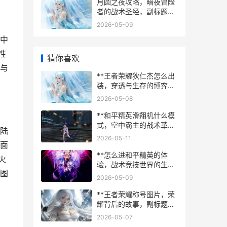
月圆之夜攻略，暗夜冒险
者的战术圣经，副标题，
从卡组构筑到通关策略的
2026-05-09
全面解析
中
性
猜你喜欢
与
**王者荣耀狄仁杰怎么出
装，穿透与生存的博弈艺
术，副标题，从新手到高
2026-05-08
手的装备抉择之路**
**和平精英滑翔机什么模
式，空中霸主的战术革新
陆
**
2026-05-11
面
**怎么进和平精英的体
火
验，战术竞技世界的生存
图
艺术**
2026-05-09
**王者荣耀称号图片，荣
耀背后的故事，副标题，
虚拟徽章与玩家心灵的共
2026-05-07
鸣**