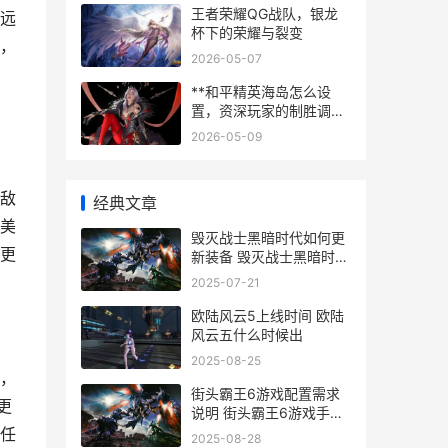
王者荣耀QG战队，银龙
远
杯下的荣耀与裂变
，
2026-05-07
**和平精英海岛怎么设
置，资深玩家的制胜调整
指南，副标题，从画面到
2026-05-09
操作的全方位优化解析**
敌
经典文章
美
毁灭战士黑暗时代如何更
更
新装备 毁灭战士黑暗时代
好玩吗
2025-07-21
欧陆风云5上线时间 欧陆
风云五什么时候出
2025-08-25
，
街头霸王6游戏配置需求
更
说明 街头霸王6游戏手机
版
任
2025-08-28