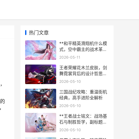
热门文章
**和平精英滑翔机什么模
式，空中霸主的战术革新
**
2026-05-11
王者荣耀花木兰皮肤，剑
舞霓裳背后的设计哲思，
副标题，从水墨到机甲，
2026-05-10
到，
一个英雄的视觉史诗
三国战纪攻略：重温街机
经典，高手进阶全解析
的
2026-05-10
*
**王者战士铭文：战场基
石与制胜哲学，副标题：
资深玩家的深度构筑解析
2026-05-10
**