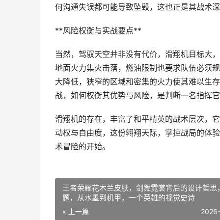
何沟通失误都可能导致坠毁，这也正是其战术深
**风险权衡与实战要点**
当然，驾驭天空并非没有代价，滑翔机目标大，
地面火力集火击落，燃油限制也要求队伍必须规
大降低，狭窄的区域和密集的火力使其难以生存
战，如何权衡其优势与风险，是判断一名指挥官
滑翔机的存在，丰富了和平精英的战术层次，它
动权与自由度，这份翱翔天际，掌控战局的体验
术冒险的开始。
王者荣耀花木兰皮肤，剑舞霓裳背后的设计哲思
题，从水墨到机甲，一个英雄的视觉史诗
« 上一篇
2026