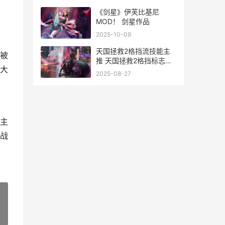
《剑星》伊芙比基尼
MOD！ 剑星作品
2025-10-09
天国拯救2格挡流技能主
被
推 天国拯救2格挡标志没
大
了
2025-08-27
主
战
»