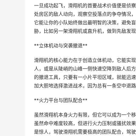
一旦成功起飞，滑翔机的首要战术价值便是侦察
处房区的敌人动向，观察空投落点的争夺情况，
它能让你的小队始终做出最明智的决策，避免盲
胁，比如另一架滑翔机或直升机，做到先敌发现
**立体机动与突袭撤退**
滑翔机的核心能力在于创造立体机动，它能实现
人，或是从陡峭的山峰一侧快速空降到敌人后方
的撤退工具，只要有一小片平坦区域，就能迅速
加大胆地选择激进战术，因为总有一条空中退路
**火力平台与团队配合**
虽然滑翔机本身火力有限，但它可以成为一个移
虽然命中难度较高，但进行火力压制或骚扰效果
是惊人，驾驶滑翔机需要极高的团队配合，驾驶