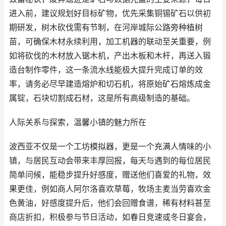
进入前，建议规划好目标矿物，优先采集铜锡矿石以供初
期研发，树木砍伐需有节制，在河岸城际公路旁种植树
苗，可确保木材永续利用，加工机器的联动至关重要，例
如将砍伐的木材放入锯木机，产出木板和木杆，再送入锻
造台制作零件，这一条流水线能极大提升完成订单的效
率，请务必尽早建造熔炉和切石机，将原始矿石熔炼成金
属锭，石块切割成石材，这是所有高级制造的基础。
人际关系与探索，温馨小镇的魅力所在
波西亚不仅是一个工坊模拟器，更是一个充满人情味的小
镇，与居民互动会带来丰厚回报，每天与遇到的每位居民
简单问候，能稳步提升好感度，赠送他们喜爱的礼物，效
果更佳，例如商人阿尔洛喜欢草莓，牧场主麦当劳喜欢金
色黄油，好感度提升后，他们会回赠食谱，稀有材料甚至
商店折扣，积极参与节日活动，如春日竞速或冬日宴会，