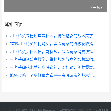
下一篇 »
延伸阅读
和平精英是粉色车是什么，粉色魅影的战术美学
螳螂和平精英如何购买，资深玩家的终极获取指南，副标题，从零到精通的皮肤获取全解析
和平精英买什么值，副标题，资深玩家消费决策全面解析
王者荣耀诸葛亮教学，掌控战场节奏的智慧军师副标题，运筹帷幄决胜千里
王者荣耀花木兰的皮肤巡礼，副标题，剑舞霓裳背后的匠心独运
城堡攻略：坚垒倾覆之道——资深玩家的战术沉思录
Copyright © 2024 All Rights Reserved.
京ICP备2025130358号-3
XML地图