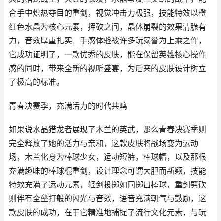
合手中炽热夺目的重剑，视觉冲击力极强，技能特效以橙
红色水晶为核心元素，挥砍之间，晶体崩裂的效果清脆有
力，音效厚重扎实，手感体验被许多玩家誉为上乘之作，
它成功证明了，一款优秀的皮肤，能在保留英雄核心操作
感的同时，带来全新的视听盛宴，为后来的皮肤设计树立
了极高的标准。
青春决赛季，充满活力的时代共鸣
如果说水晶猎龙者展现了木兰的英武，那么青春决赛季则
完全释放了她的活力与亲和，这款皮肤将战场变为运动
场，木兰化身为棒球少女，运动短裤，棒球帽，以及那根
充满趣味的棒球棍重剑，设计理念可谓大胆而新颖，技能
特效充满了运动元素，轻剑投掷如同掷出棒球，重剑劈砍
则伴有全垒打般的闪光与音效，语音充满朝气与鼓励，这
款皮肤的成功，在于它精准地捕捉了流行文化元素，与玩