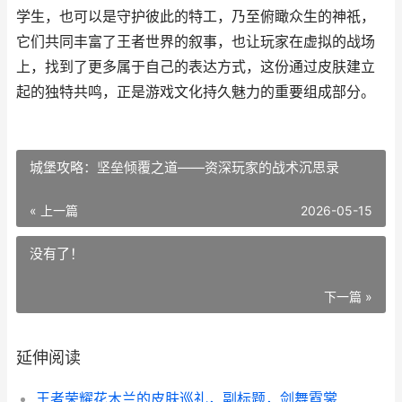
学生，也可以是守护彼此的特工，乃至俯瞰众生的神祇，
它们共同丰富了王者世界的叙事，也让玩家在虚拟的战场
上，找到了更多属于自己的表达方式，这份通过皮肤建立
起的独特共鸣，正是游戏文化持久魅力的重要组成部分。
城堡攻略：坚垒倾覆之道——资深玩家的战术沉思录
« 上一篇
2026-05-15
没有了！
下一篇 »
延伸阅读
王者荣耀花木兰的皮肤巡礼，副标题，剑舞霓裳背后的匠心独运