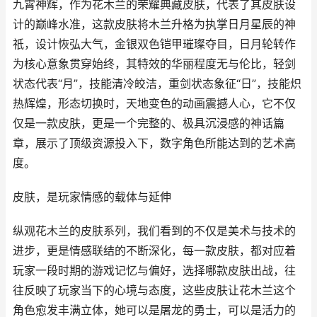
九霄神辉，作为花木兰的荣耀典藏皮肤，代表了其皮肤设
计的巅峰水准，这款皮肤将木兰升格为执掌日月星辰的神
祇，设计恢弘大气，金银双色铠甲璀璨夺目，日月轮转作
为核心意象贯穿始终，其特效的华丽程度无与伦比，轻剑
状态代表“月”，技能清冷皎洁，重剑状态象征“日”，技能炽
热辉煌，形态切换时，天地变色的动画震撼人心，它不仅
仅是一款皮肤，更是一个完整的、极具沉浸感的神话篇
章，展示了顶级资源投入下，数字角色所能达到的艺术高
度。
皮肤，是玩家情感的载体与延伸
纵观花木兰的皮肤系列，我们看到的不仅是美术与技术的
进步，更是情感联结的不断深化，每一款皮肤，都对应着
玩家一段时期的游戏记忆与偏好，选择哪款皮肤出战，往
往反映了玩家当下的心境与态度，这些皮肤让花木兰这个
角色愈发丰满立体，她可以是屠龙的勇士，可以是活力的