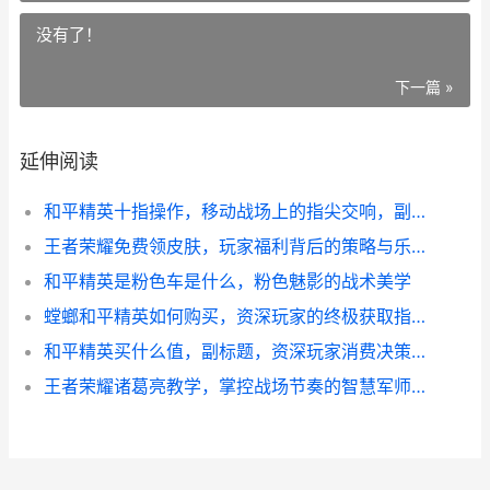
没有了！
下一篇 »
延伸阅读
和平精英十指操作，移动战场上的指尖交响，副标题，从二指禅到十面埋伏的操控进化
王者荣耀免费领皮肤，玩家福利背后的策略与乐趣，副标题，揭秘零成本获取皮肤的智慧之道
和平精英是粉色车是什么，粉色魅影的战术美学
螳螂和平精英如何购买，资深玩家的终极获取指南，副标题，从零到精通的皮肤获取全解析
和平精英买什么值，副标题，资深玩家消费决策全面解析
王者荣耀诸葛亮教学，掌控战场节奏的智慧军师副标题，运筹帷幄决胜千里