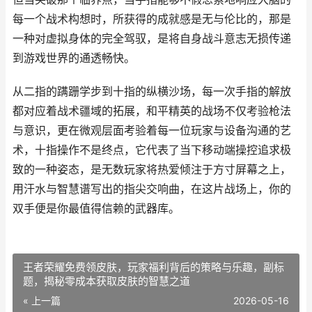
每一个战术构想时，所获得的成就感是无与伦比的，那是
一种对虚拟身体的完全驾驭，是将自身战斗意志无损传递
到游戏世界的通透畅快。
从二指的蹒跚学步到十指的纵横沙场，每一次手指的解放
都对应着战术疆域的拓展，和平精英的战场不仅考验枪法
与意识，更在微观层面考验着每一位玩家与设备沟通的艺
术，十指操作不是终点，它代表了当下移动端操控追求极
致的一种姿态，是无数玩家将热爱倾注于方寸屏幕之上，
用汗水与智慧谱写出的指尖交响曲，在这片战场上，你的
双手便是你最值得信赖的武器库。
王者荣耀免费领皮肤，玩家福利背后的策略与乐趣，副标
题，揭秘零成本获取皮肤的智慧之道
« 上一篇
2026-05-16