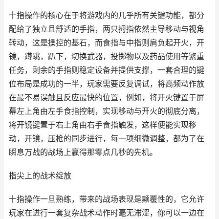
十指操作的核心在于将游戏内的几乎所有关键功能，都分
配给了独立且舒适的手指，两只拇指依然主导移动与视角
转动，这是操控的基石，而食指与中指则肩负起开火，开
镜，蹲跳，趴下，切换武器，投掷物以及药品使用等繁重
任务，剩余的手指则稳定设备并提供支撑，一套合理的键
位布局是成功的一半，玩家需要反复调试，将高频动作放
在最不易误触且反应最快的位置，例如，将开火键置于屏
幕左上角由左手食指控制，实现移动与开火的彻底分离，
将开镜键置于右上角由右手食指触发，这样便能实现移
动，开镜，压枪的同步进行，每一项细微调整，都为了在
瞬息万战的战场上赢得那零点几秒的先机。
指尖上的战术绽放
十指操作一旦熟练，带来的战场表现是颠覆性的，它允许
玩家在进行一套复杂战术动作时毫无滞涩，你可以一边在