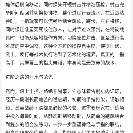
掩体后横向移动，同时探头开镜射击并精准压枪，射击完
毕瞬间缩回并切换投掷物，整个过程行云流水，在近战贴
脸时，十指玩家可以流畅地结合跳跃，蹲伏，左右横移，
同时保证准星死死咬住敌人，让对手难以预判，在驾驶载
具时，也能从容地操作方向，切换座位射击，甚至进行高
难度的空中调整，这种全方位的操控自由度，使得埋伏，
突击，反打等战术执行达到了艺术化的境界，真正的十指
高手，其屏幕上的指尖舞蹈，本身就是最致命的战术。
进阶之路的汗水与荣光
然而，踏上十指之路绝非易事，它意味着告别肌肉记忆，
经历一段漫长而痛苦的适应期，初期的手指打架，误触频
频，甚至战绩下滑都是必经的考验，这需要玩家在训练场
中投入海量时间，从静态靶到移动靶，从简单的跑跳结合
到复杂的组合技练习，一步一步重塑神经与手指的联结，
但当突破那个临界点，当手指能够不假思索地响应大脑的