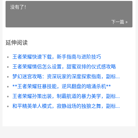
没有了！
下一篇 »
延伸阅读
王者荣耀快速下载，新手指南与进阶技巧
王者荣耀情侣怎么设置，甜蜜双排的仪式感攻略
梦幻迷宫攻略：资深玩家的深度探索指南，副标题：从入门到精通的实战心得
**王者荣耀狂暴技能，逆风翻盘的暗涌杀机**
王者荣耀孙策出装，制霸航道的暴力美学，副标题，从船夫到战神的装备进化论。
和平精英单人模式，寂静战场的独狼之舞，副标题，孤身一人决胜千里