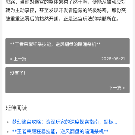
思路，当你对迷宫的整体架构了然于胸，便能从被动应对
转为主动掌控，甚至发现开发者隐藏的终极秘密，那份突
破重重迷雾后的豁然开朗，正是迷宫玩法的精髓所在。
**王者荣耀狂暴技能，逆风翻盘的暗涌杀机**
« 上一篇
2026-05-21
没有了！
下一篇 »
延伸阅读
梦幻迷宫攻略：资深玩家的深度探索指南，副标题：从入门到精通的实战心得
**王者荣耀狂暴技能，逆风翻盘的暗涌杀机**