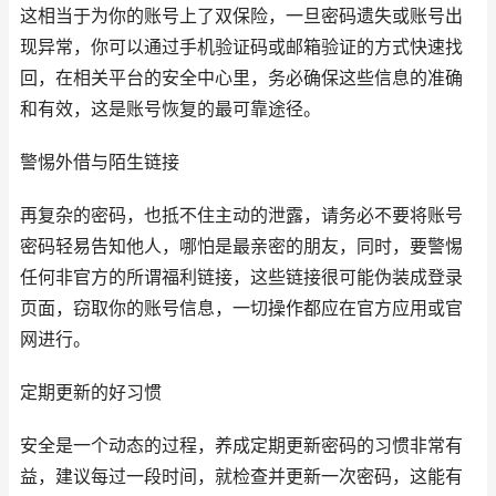
这相当于为你的账号上了双保险，一旦密码遗失或账号出
现异常，你可以通过手机验证码或邮箱验证的方式快速找
回，在相关平台的安全中心里，务必确保这些信息的准确
和有效，这是账号恢复的最可靠途径。
警惕外借与陌生链接
再复杂的密码，也抵不住主动的泄露，请务必不要将账号
密码轻易告知他人，哪怕是最亲密的朋友，同时，要警惕
任何非官方的所谓福利链接，这些链接很可能伪装成登录
页面，窃取你的账号信息，一切操作都应在官方应用或官
网进行。
定期更新的好习惯
安全是一个动态的过程，养成定期更新密码的习惯非常有
益，建议每过一段时间，就检查并更新一次密码，这能有