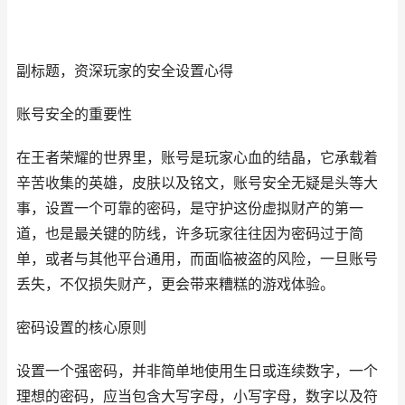
副标题，资深玩家的安全设置心得
账号安全的重要性
在王者荣耀的世界里，账号是玩家心血的结晶，它承载着
辛苦收集的英雄，皮肤以及铭文，账号安全无疑是头等大
事，设置一个可靠的密码，是守护这份虚拟财产的第一
道，也是最关键的防线，许多玩家往往因为密码过于简
单，或者与其他平台通用，而面临被盗的风险，一旦账号
丢失，不仅损失财产，更会带来糟糕的游戏体验。
密码设置的核心原则
设置一个强密码，并非简单地使用生日或连续数字，一个
理想的密码，应当包含大写字母，小写字母，数字以及符