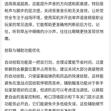
选择高或超高，这能提升声音的方向感和距离感，特别是
枪声与脚步的层次感，关闭背景音乐和无关音效，让听觉
完全专注于战场环境，使用耳机并开启单声道音频是职业
玩家的常见选择，它能帮助更准确地判断前后方位，记
住，听到草丛中细微的沙沙声，往往比眼睛更快发现伏地
魔。
拾取与辅助功能优化
自动拾取功能是一把双刃剑，合理设置能节省时间，过度
依赖则会暴露位置并占用背包，建议关闭大部分高级物资
的自动拾取，只保留基础弹药和药品的快速拾取，这样能
避免在激战点因拾取停顿而丧命，辅助瞄准功能对于新手
玩家是很好的过渡，但进阶后可以考虑适当调低，以换取
更自由的准星控制权，枪口顶墙提示和下车关门提示这类
功能务必开启，它们能避免许多低级失误，这些辅助细节
的打磨，能让你的战斗节奏更加干净利落。