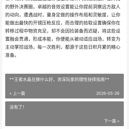
的野外决赛圈，卓越的音效设置能让你提前洞察远方敌人
的动向，遭遇战时，量身定做的操作布局和灵敏度，让你
能做出最快的开镜压枪反应，而合理的拾取设置确保你在
转移过程中物资充足，却不会因捡装备而迟疑，将这些设
置融会贯通，形成本能，你便能从被动适应战场，转变为
主动掌控战场，每一次胜利，都源于这些日积月累的精心
准备。
**王者水晶兑换什么好，资深玩家的理性抉择指南**
« 上一篇
2026-05-26
没有了！
下一篇 »