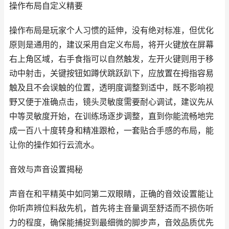
操作布局自定义精要
操作布局是玩家个人习惯的延伸，没有绝对标准，但优化
原则是通用的，建议采用自定义布局，将开火键放在屏幕
右上角区域，右手食指可以自然触发，左开火键则用于移
动中射击，关键按钮如蹲伏跳跃趴下，应放置在拇指容易
触及且不会误触的位置，透明度调整到适中，既不影响视
野又便于准确点击，镜头灵敏度需要耐心调试，建议先从
中等灵敏度开始，在训练场逐步调整，直到你能流畅地完
成一百八十度转身和精准跟枪，一套贴合手感的布局，能
让你的操作如行云流水。
音效与声音设置揭秘
声音在和平精英中如同第二双眼睛，正确的音效设置能让
你听声辨位料敌先机，首先将主音量调至舒适而不损伤听
力的程度，确保能捕捉到最细微的脚步声，音效品质优先