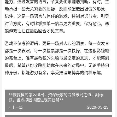
能力，通过发言的语气，节奏变化来辅助判断，有时，主
动承担一些无关紧要的质疑，反而能塑造出坦诚的形象，
记住，这是一场语言与信任的游戏，控制对话节奏，引导
讨论方向，有时比掌握单一信息更为重要，保持耐心，恶
狼游戏往往在最后回合才见真章。
游戏不仅考验逻辑，更是一场对人心的洞察，每一次发言
都是一次表演，每一次投票都是一次抉择，在这狼影幢幢
的舞台上，唯有最敏锐的头脑与最坚定的意志，才能笑到
最后，希望这份攻略能助你在未来的对局中，无论手持何
种身份，都能游刃有余，享受推理与博弈的纯粹乐趣。
**恢复模式怎么退出，资深玩家的冷静破局之道，副标
题，当虚拟困境照进现实智慧**
« 上一篇
2026-05-25