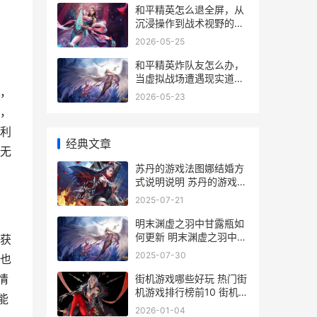
和平精英怎么退全屏，从
沉浸操作到战术视野的回
归
2026-05-25
和平精英炸队友怎么办，
当虚拟战场遭遇现实道德
，
困境
2026-05-23
，
利
经典文章
无
苏丹的游戏法图娜结婚方
式说明说明 苏丹的游戏法
图娜怎么结婚
2025-07-21
明末渊虚之羽中甘露瓶如
何更新 明末渊虚之羽中信
获
作品最新消息
2025-07-30
也
情
街机游戏哪些好玩 热门街
机游戏排行榜前10 街机游
能
戏哪些好玩
2026-01-04