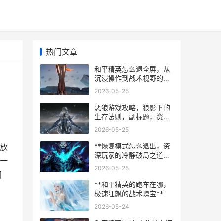
热门文章
和平精英怎么退全屏，从
沉浸操作到战术视野的回
归
2026-05-25
恶狼游戏攻略，狼影下的
生存法则，副标题，资深
玩家的深度解析与实战指
2026-05-25
南
**恢复模式怎么退出，资
放
深玩家的冷静破局之道，
一
副标题，当虚拟困境照进
2026-05-25
现实智慧**
回
**和平精英的跑车在哪，
极速狂飙的战术瑰宝**
2026-05-24