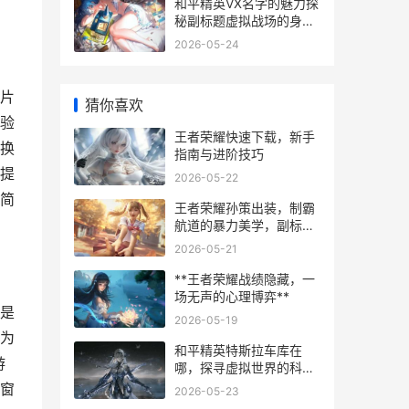
和平精英VX名字的魅力探
秘副标题虚拟战场的身份
艺术
2026-05-24
片
猜你喜欢
验
王者荣耀快速下载，新手
换
指南与进阶技巧
提
2026-05-22
简
王者荣耀孙策出装，制霸
航道的暴力美学，副标
题，从船夫到战神的装备
2026-05-21
进化论。
**王者荣耀战绩隐藏，一
场无声的心理博弈**
是
2026-05-19
换为
和平精英特斯拉车库在
游
哪，探寻虚拟世界的科技
宝藏
窗
2026-05-23