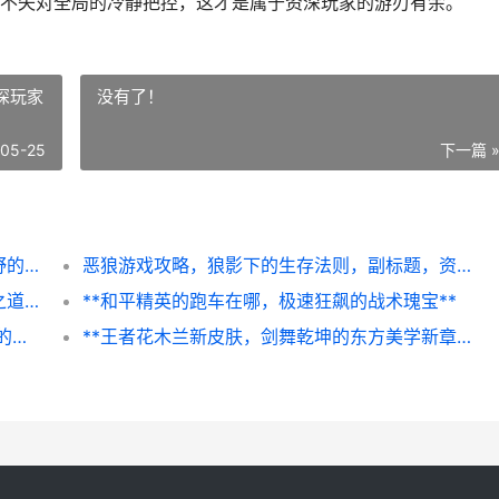
不失对全局的冷静把控，这才是属于资深玩家的游刃有余。
深玩家
没有了！
-05-25
下一篇 
和平精英怎么退全屏，从沉浸操作到战术视野的回归
恶狼游戏攻略，狼影下的生存法则，副标题，资深玩家的深度解析与实战指南
**恢复模式怎么退出，资深玩家的冷静破局之道，副标题，当虚拟困境照进现实智慧**
**和平精英的跑车在哪，极速狂飙的战术瑰宝**
和平精英VX名字的魅力探秘副标题虚拟战场的身份艺术
**王者花木兰新皮肤，剑舞乾坤的东方美学新章**