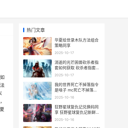
热门文章
华夏绘世录木队方法组合
策略同享
2025-10-17
消逝的光芒困兽砍杀者指
套如何获取 砍杀者指套获
取方式 消逝的光芒困兽配
2025-10-17
如
置要求
我的世界死亡不掉落指令
法
是啥子 mc死亡不掉落指
以
令运用方式 我的世界死亡
2025-10-16
不掉落指令1.8
，
狂野星球复仇记兑换码同
夏
享 狂野星球复仇记新鲜
2025兑换码锦集 狂野星
2025-10-16
球复仇记君子报仇攻略