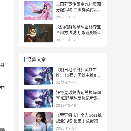
三国群英传策定九州资源
分配策略 三国群英传策定
九州哪个公司的
2025-10-11
永远的蔚蓝星球密林夺宝
全部方法说明 永远的蔚蓝
星球55关怎么过
2025-10-12
。
经典文章
身
《明日地平线》英雄主
推：T0强力英雄主推&技
能详细解答 明日地平线官
2025-07-21
网
乔
狂野星球复仇记兑换码同
享 狂野星球复仇记新鲜
2025兑换码锦集 狂野星
2025-10-16
球复仇记君子报仇攻略
《荒野狙击》个人boss挑
战全策略 狙击手荒野猎杀
电影
2025-07-21