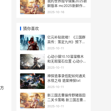
我的世界指令锦集2025新
鲜版本 mc2025新鲜作弊
指令集合 我的世界指令大
2025-10-16
全加经验
猜你喜欢
亿元补贴就绪！《三国群
英传：策定九州》预下载
今天开始 获政府补助1亿
2025-10-11
心动小镇10.10溜溜橡木
和无瑕萤石位置 心动小镇
什么时候出
2025-10-11
神探诡事录低配如何通关
水怪之母 诡案神探txt
2025-10-11
方
新三国志曹操传野猪毁田
二关卡策略 新三国志曹操
传最强阵容搭配
2025-10-11