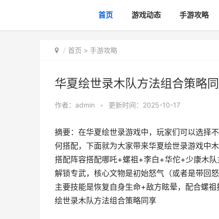
首页
游戏动态
手游攻略
首页
>
手游攻略
华夏绘世录木队方法组合策略同
作者：
admin
•
更新时间：2025-10-17
摘要：在华夏绘世录游戏中，玩家们可以选择不
何搭配，下面就为大家带来华夏绘世录游戏中木
搭配阵容搭配哪吒+螺祖+李白+华佗+少康木
解锁专武，核心文物是初始怒气（或者是带回怒
主要技能是恢复自身生命+敌方眩晕，配合螺祖
绘世录木队方法组合策略同享