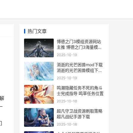
热门文章
博德之门3模组资源网站
主推 博德之门3海量模组
门
不收费下载教程 博德之门
2025-10-19
3模组推荐
消逝的光芒困兽mod下载
消逝的光芒困兽模组下载
详细解答锦集 消逝的光芒
2025-10-19
困兽配置要求
鸣潮隐藏任务不死的角斗
士完成指导 鸣草任务位置
解
2025-10-18
一
超凡守卫战资源刷取策略
超凡战纪手游下载
门
2025-10-18