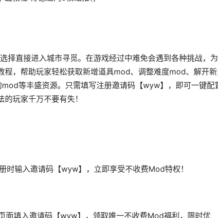
选择直接进入城市寻觅。在游戏经过中难免会遇到各种挑战，为
教程，帮助玩家轻松获取新增道具mod、调整难度mod、解开新
的mod等丰盛资源。只需填写注册邀请码【wyw】，即可一键配
方法的玩家千万不要有失！
注册时输入邀请码【wyw】，立即享受不收费Mod特权！
页面填入邀请码【wyw】，领取唯一不收费Mod福利，限时优