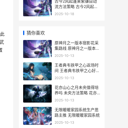
古今2风起蓬莱紫镰自动
流方法策略 古今2风起蓬
莱蒸发
2025-10-18
猜你喜欢
此
武
原神月之一版本宿影花采
集路线 原神月之一版本活
置
动赠礼礼包获取验证码获
2025-10-13
取不了怎么办
王者典韦铁甲之心返场时
间 王者典韦铁甲之心好久
返厂2024年
2025-10-13
花亦山心之月未央值得培
养吗 未央方法策略 花亦
山心之月未央四艺搭配
2025-10-13
无限暖暖家园系统生产思
路主推 无限暖暖家园系统
2025-10-13