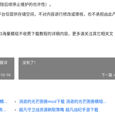
除后续停止维护的也许性）。
平台仅提供存储空间，不对内容进行修改或审核，也不承担由此
门3海量模组不收费下载教程的详细内容，更多请关注其它相关文
下载详
没有了！
-10-19
下一篇 
博德之门3模组资源网站主推 博德之门3海量模组不收费下载教程 博德之门3模组推荐
消逝的光芒困兽mod下载 消逝的光芒困兽模组下载详细解答锦集 消逝的光芒困兽配置要求
鸣潮隐藏任务不死的角斗士完成指导 鸣草任务位置
超凡守卫战资源刷取策略 超凡战纪手游下载