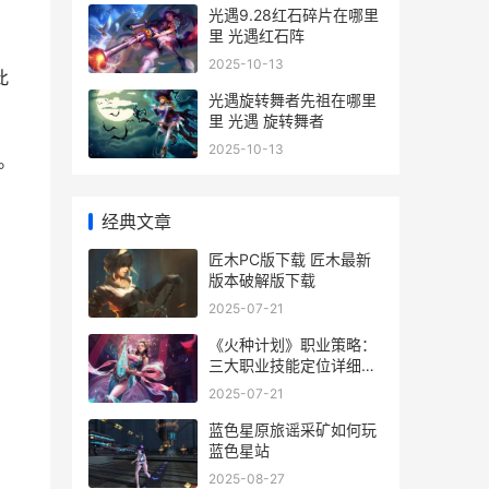
光遇9.28红石碎片在哪里
里 光遇红石阵
2025-10-13
此
光遇旋转舞者先祖在哪里
里 光遇 旋转舞者
2025-10-13
。
经典文章
匠木PC版下载 匠木最新
版本破解版下载
2025-07-21
《火种计划》职业策略：
三大职业技能定位详细解
答 火种计划兑换码
2025-07-21
蓝色星原旅谣采矿如何玩
蓝色星站
2025-08-27