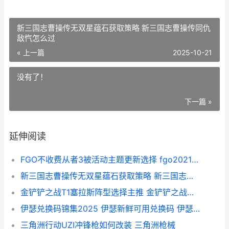
新三国志曹操传无双星蕴石获取策略 新三国志曹操传同仇
敌忾怎么过
« 上一篇
2025-10-21
没有了！
下一篇 »
延伸阅读
FGO不收费从者3被活动主题更新选择 fgo2021免费获得从者
新三国志曹操传无双星蕴石获取策略 新三国志曹操传同仇敌忾怎么过
金铲铲之战T1塞拉斯阵型选择主推 金铲铲之战赛季
伊瑟兑换码锦集2025 伊瑟新鲜可用兑换码 伊瑟拉多久获得
三角洲行动UZI冲锋枪如何改装 三角洲枪械