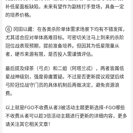
补低星面板缺陷，未来有望作为副核打手登场，具备一定
的培养价格。
⑥ 冈田以藏：在各类杀阶单体需求场景下均有不错发挥，
尤其适合应对单体高难目标。可密切关注马上到来的杀阶
冠位战表现预期，提前准备培养。但因其为低星限量从
者，硬币来源有限，是否投入需谨慎评估。
最后提及绿茶（弓贞）和二姐（阿塔兰忒），两者皆属低
星战神级别，强度毋庸置疑。不过是否更新提议观望后续
弓阶冠位战守门员的具体机制后再做决定，避免资源浪
费。
以上就是FGO不收费从者3被活动主题更新选择-FGO哪些
不收费从者可以趁3倍活动主题进行更新的详细内容，更多
请关注其它相关文章！