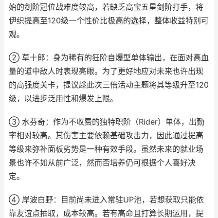
始的剑阶冠位战难度较高，若缺乏高宝五星剑阶打手，将
伊织提高至120级一个性价比极高的选择，整体收益特别可
观。
② 草十郎：身为稀有的狂阶自爆型单体输出，在面对高血
量的道中敌人时表现亮眼。为了更好地应对未来也许出现
的高强度关卡，提议趁此次三倍活动主题将其等级升至120
级，以进步泛用性和爆发上限。
③ 水芬奇：作为不收费的独特职阶（Rider）单体，出勤
率相对较高。其伤害主要依赖基础攻击力，因此通过提高
等级来弥补面板劣势是一种有效手段。虽然未来的就业场
景也许不如从前广泛，然而否培养仍可根据个人喜好决
定。
④ 岸波白野：目前尚未进入常驻UP池，若想获取只能依
靠友谊点抽取，成本较高。若有高命且打算长期运用，提