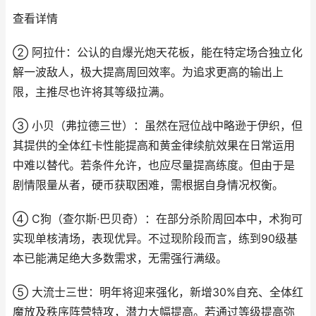
查看详情
② 阿拉什：公认的自爆光炮天花板，能在特定场合独立化
解一波敌人，极大提高周回效率。为追求更高的输出上
限，主推尽也许将其等级拉满。
③ 小贝（弗拉德三世）：虽然在冠位战中略逊于伊织，但
其提供的全体红卡性能提高和黄金律续航效果在日常运用
中难以替代。若条件允许，也应尽量提高练度。但由于是
剧情限量从者，硬币获取困难，需根据自身情况权衡。
④ C狗（查尔斯·巴贝奇）：在部分杀阶周回本中，术狗可
实现单核清场，表现优异。不过现阶段而言，练到90级基
本已能满足绝大多数需求，无需强行满级。
⑤ 大流士三世：明年将迎来强化，新增30%自充、全体红
魔放及秩序阵营特攻，潜力大幅提高。若通过等级提高弥