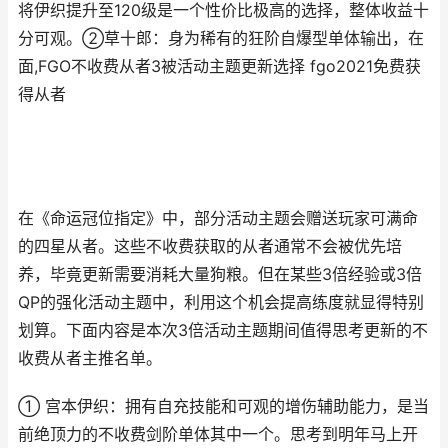
将伊织提升至120级是一个性价比极高的选择，整体收益十
分可观。②草十郎：身为稀有的狂阶自爆型单体输出，在
面,FGO不收费从者3被活动主题更新选择 fgo2021免费获
得从者
在《命运冠位指定》中，部分活动主题会赠送玩家可满命
的四星从者。这些不收费获取的从者通常不会被优先培
养，毕竟更新需要消耗大量狗粮。但在某些3倍经验或3倍
QP的强化活动主题中，利用这个机会提高练度就显得特别
划算。下面内容是本次3倍活动主题期间值得思考更新的不
收费从者主推名单。
① 宫本伊织：拥有自充技能和可观的增伤辅助能力，是当
前绝顶力的不收费剑阶单体其中一个。思考到明年马上开