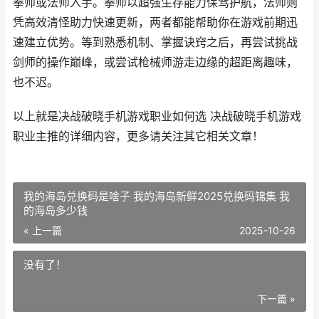
拳师或法师入手。拳师以超强生存能力保驾护航，法师则
凭高效清怪助力快速更新，两者都能帮助你在游戏前期迅
速建立优势。等到熟悉机制、掌握诀窍之后，再尝试挑战
剑师的操作巅峰，或尝试枪械师游走边缘的超距离趣味，
也不迟。
以上就是决战破晓手机游戏职业如何选 决战破晓手机游戏
职业主推的详细内容，更多请关注其它相关文章！
我的海岛兑换码是啥子 我的海岛新鲜2025兑换码锦集 我
的海岛多少钱
« 上一篇
2025-10-26
没有了！
下一篇 »