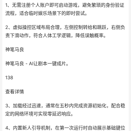
1、无需注册个人账户即可启动游戏，避免繁琐的身份验证
流程，适合临时娱乐场景下的即时尝试。
2、虚拟操控区域布局合理，左侧控制转给和跳跃，右侧负
责下滑动作，符合人体工学逻辑，降低误触概率。
神笔马良
神笔马良 - AI让剧本一键成片。
138
查看详情
3、加载经过迅速，通常在五秒内完成资源初始化，配合稳
定的网络环境可实现零延迟响应。
4、内置新人引导机制，在第一次运行时自动展示基础键位