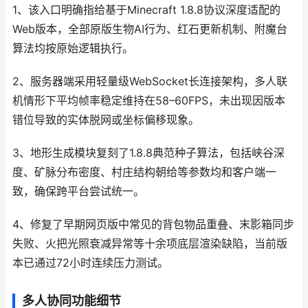
1、该入口明确指给基于Minecraft 1.8.8协议深度适配的
Web版本，全部原版生物AI行为、红石更新机制、附魔台
算法均按原始逻辑执行。
2、服务器端采用轻量级WebSocket长连接架构，多人联
机情形下平均帧率稳定维持在58–60FPS，未出现因版本
错位导致的实体脱网或坐标偏移现象。
3、地形生成模块复刻了1.8.8典范种子算法，包括峡谷深
度、矿脉分布密度、村庄结构朝给等参数均和客户端一
致，确保跨平台尝试统一。
4、修复了早期网页版中常见的背包物品重叠、末影箱同步
失败、火把光照衰减异常等十余项底层渲染缺陷，当前版
本已通过72小时连续压力测试。
多人协同功能细节