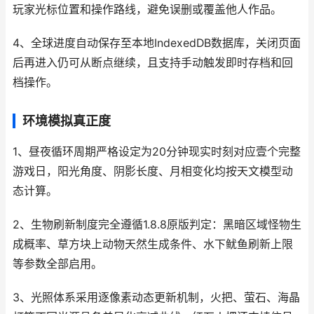
玩家光标位置和操作路线，避免误删或覆盖他人作品。
4、全球进度自动保存至本地IndexedDB数据库，关闭页面
后再进入仍可从断点继续，且支持手动触发即时存档和回
档操作。
环境模拟真正度
1、昼夜循环周期严格设定为20分钟现实时刻对应壹个完整
游戏日，阳光角度、阴影长度、月相变化均按天文模型动
态计算。
2、生物刷新制度完全遵循1.8.8原版判定：黑暗区域怪物生
成概率、草方块上动物天然生成条件、水下鱿鱼刷新上限
等参数全部启用。
3、光照体系采用逐像素动态更新机制，火把、萤石、海晶