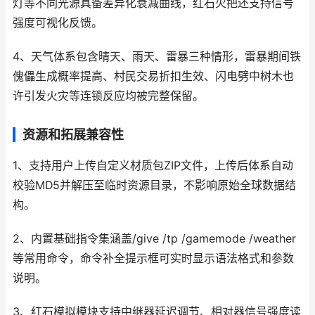
灯等不同光源具备差异化衰减曲线，红石火把还支持信号
强度可视化反馈。
4、天气体系包含晴天、雨天、雷暴三种情形，雷暴期间铁
傀儡生成概率提高、村民交易折扣生效、闪电劈中树木也
许引发火灾等连锁反应均被完整保留。
资源和拓展兼容性
1、支持用户上传自定义材质包ZIP文件，上传后体系自动
校验MD5并解压至临时资源目录，不影响原始全球数据结
构。
2、内置基础指令集涵盖/give /tp /gamemode /weather
等常用命令，命令补全提示框可实时显示语法格式和参数
说明。
3、红石模拟模块支持中继器延迟调节、相对器信号强度读