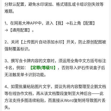
分默认配置，避免水印误加、格式错乱或卡组识别失效等
难题。
1、在网易大神APP中，进入【我】→右上角【配置】
→【通用配置】。
2、关闭【上传图片自动添加水印】开关，防止原创配图被
强制覆盖标识。
3、撰写含卡牌内容的文章时，须运用全角中文方括号标注
卡名，例如：
【定罪(等级1)】
，否则导入炉石传说盒子后
无法触发单卡识别功能。
4、如需批量粘贴图片文字，提议先将内容整理至企鹅文档
等在线协作文档，再从该文档整段复制至大神后台——此
方法支持多图连续粘贴，而直接从Word复制将导致图片丢
失。