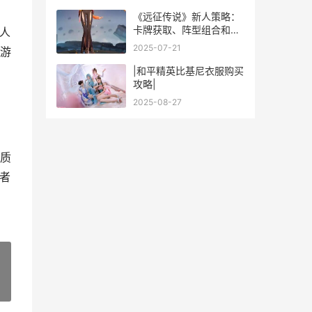
《远征传说》新人策略：
卡牌获取、阵型组合和冒
人
险闯关指导 远征游戏攻略
2025-07-21
游
|和平精英比基尼衣服购买
攻略|
2025-08-27
质
者
»