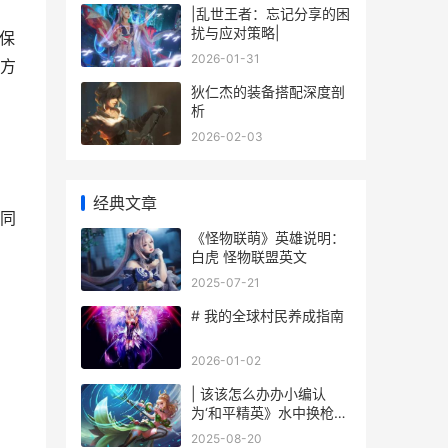
|乱世王者：忘记分享的困
扰与应对策略|
保
2026-01-31
方
狄仁杰的装备搭配深度剖
析
2026-02-03
经典文章
同
《怪物联萌》英雄说明：
白虎 怪物联盟英文
2025-07-21
# 我的全球村民养成指南
2026-01-02
| 该该怎么办办小编认
为‘和平精英》水中换枪？
详细玩法与技巧分享
2025-08-20