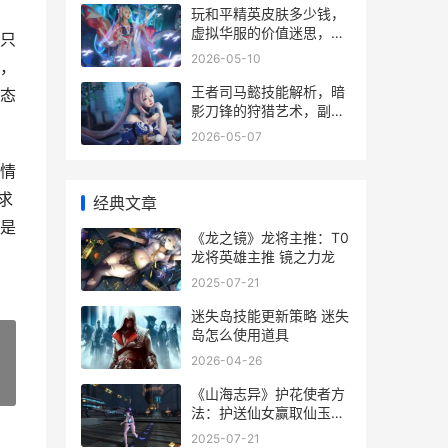
玩和平精英皮肤多少钱，
虚拟华服的价值迷思，副
只
标题，氪金战场背后的心
2026-05-10
，
理账本
王者司马懿技能解析，暗
态
影刀锋的狩猎艺术，副标
题，寂静杀戮与节奏掌控
2026-05-07
的终极诠释
情
求
经典文章
是
《龙之镜》龙将主推：T0
龙将英雄主推 镜之力龙
2025-07-21
迷失岛技能更新策略 迷失
岛怎么使用道具
2026-04-26
»
《山海志异》护花使者方
法：护送仙女赢取仙玉元
宝 山海志异-史诗再现
2025-07-21