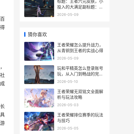
标题：王者六元皮肤，小
投入的大满足副标题：性
价比之选与游戏乐趣的微
2026-05-09
妙平衡
百
得
猜你喜欢
王者荣耀怎么提升战力，
从青铜到王者的实战心得
2026-05-09
，
玩和平精英怎么登录账号
玩，从入门到畅战的完整
社
指南
2026-05-10
成
王者荣耀无双铭文全面解
析与玩法攻略
2026-05-03
长
具
王者荣耀排位赛季的玩法
与技巧
游
2026-05-05