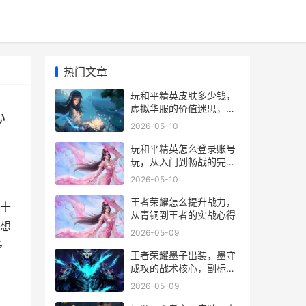
热门文章
玩和平精英皮肤多少钱，
虚拟华服的价值迷思，副
心
标题，氪金战场背后的心
2026-05-10
理账本
玩和平精英怎么登录账号
玩，从入门到畅战的完整
指南
2026-05-10
王者荣耀怎么提升战力，
十
从青铜到王者的实战心得
想
2026-05-09
多
王者荣耀墨子出装，墨守
成攻的战术核心，副标
题：兼爱非攻的现代炮击
2026-05-09
艺术