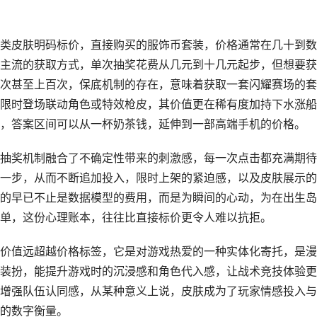
类皮肤明码标价，直接购买的服饰币套装，价格通常在几十到数
主流的获取方式，单次抽奖花费从几元到十几元起步，但想要获
次甚至上百次，保底机制的存在，意味着获取一套闪耀赛场的套
限时登场联动角色或特效枪皮，其价值更在稀有度加持下水涨船
，答案区间可以从一杯奶茶钱，延伸到一部高端手机的价格。
抽奖机制融合了不确定性带来的刺激感，每一次点击都充满期待
一步，从而不断追加投入，限时上架的紧迫感，以及皮肤展示的
的早已不止是数据模型的费用，而是为瞬间的心动，为在出生岛
单，这份心理账本，往往比直接标价更令人难以抗拒。
价值远超越价格标签，它是对游戏热爱的一种实体化寄托，是漫
装扮，能提升游戏时的沉浸感和角色代入感，让战术竞技体验更
增强队伍认同感，从某种意义上说，皮肤成为了玩家情感投入与
的数字衡量。