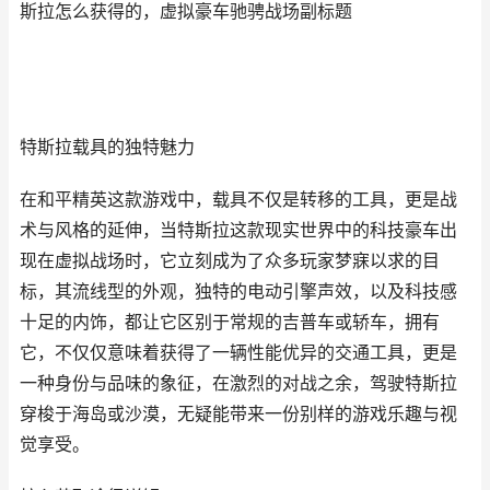
斯拉怎么获得的，虚拟豪车驰骋战场副标题
特斯拉载具的独特魅力
在和平精英这款游戏中，载具不仅是转移的工具，更是战
术与风格的延伸，当特斯拉这款现实世界中的科技豪车出
现在虚拟战场时，它立刻成为了众多玩家梦寐以求的目
标，其流线型的外观，独特的电动引擎声效，以及科技感
十足的内饰，都让它区别于常规的吉普车或轿车，拥有
它，不仅仅意味着获得了一辆性能优异的交通工具，更是
一种身份与品味的象征，在激烈的对战之余，驾驶特斯拉
穿梭于海岛或沙漠，无疑能带来一份别样的游戏乐趣与视
觉享受。