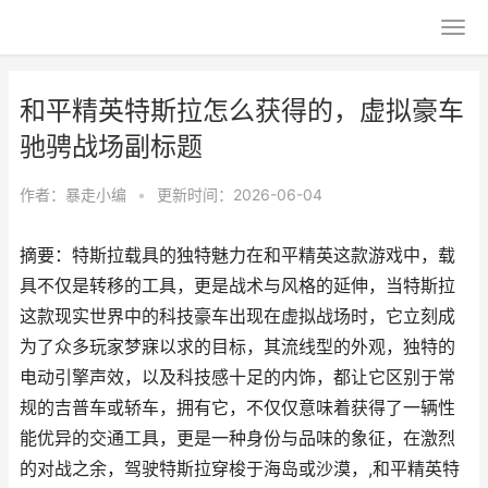
和平精英特斯拉怎么获得的，虚拟豪车
驰骋战场副标题
作者：
暴走小编
•
更新时间：2026-06-04
摘要：特斯拉载具的独特魅力在和平精英这款游戏中，载
具不仅是转移的工具，更是战术与风格的延伸，当特斯拉
这款现实世界中的科技豪车出现在虚拟战场时，它立刻成
为了众多玩家梦寐以求的目标，其流线型的外观，独特的
电动引擎声效，以及科技感十足的内饰，都让它区别于常
规的吉普车或轿车，拥有它，不仅仅意味着获得了一辆性
能优异的交通工具，更是一种身份与品味的象征，在激烈
的对战之余，驾驶特斯拉穿梭于海岛或沙漠，,和平精英特