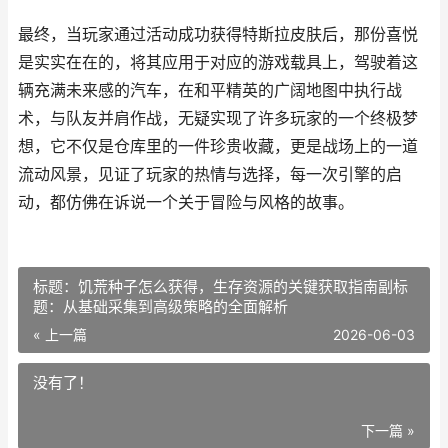
最终，当玩家通过活动成功获得特斯拉皮肤后，那份喜悦
是实实在在的，将其应用于对应的游戏载具上，驾驶着这
辆充满未来感的汽车，在和平精英的广阔地图中执行战
术，与队友并肩作战，无疑实现了许多玩家的一个终极梦
想，它不仅是仓库里的一件珍贵收藏，更是战场上的一道
流动风景，见证了玩家的热情与选择，每一次引擎的启
动，都仿佛在诉说一个关于冒险与风格的故事。
标题：饥荒种子怎么获得，生存资源的关键获取指南副标
题：从基础采集到高级策略的全面解析
« 上一篇
2026-06-03
没有了！
下一篇 »