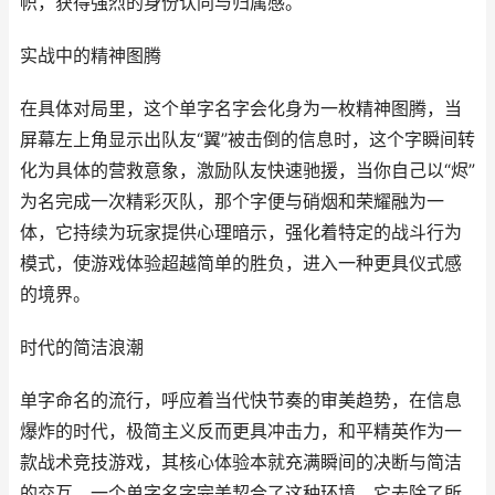
帜，获得强烈的身份认同与归属感。
实战中的精神图腾
在具体对局里，这个单字名字会化身为一枚精神图腾，当
屏幕左上角显示出队友“翼”被击倒的信息时，这个字瞬间转
化为具体的营救意象，激励队友快速驰援，当你自己以“烬”
为名完成一次精彩灭队，那个字便与硝烟和荣耀融为一
体，它持续为玩家提供心理暗示，强化着特定的战斗行为
模式，使游戏体验超越简单的胜负，进入一种更具仪式感
的境界。
时代的简洁浪潮
单字命名的流行，呼应着当代快节奏的审美趋势，在信息
爆炸的时代，极简主义反而更具冲击力，和平精英作为一
款战术竞技游戏，其核心体验本就充满瞬间的决断与简洁
的交互，一个单字名字完美契合了这种环境，它去除了所