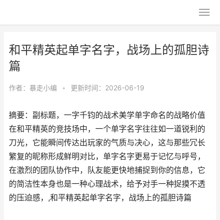
和平精英起单字名字，战场上的孤胆诗
篇
作者：
暴走小编
•
更新时间：2026-06-19
摘要：副标题，一字千钧的战术美学单字命名的战略价值
在和平精英的竞技场中，一个单字名字往往如一道锐利的
刀光，它能瞬间传达出玩家的气质与决心，这与那些冗长
繁复的昵称形成鲜明对比，单字名字更易于记忆与呼号，
在激烈的团队协作中，队友能更快地捕捉到你的信息，它
的简洁性本身也是一种心理战术，给予对手一种捉摸不透
的压迫感，,和平精英起单字名字，战场上的孤胆诗篇