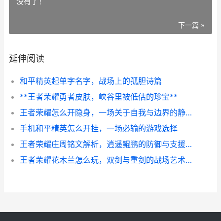
没有了！
下一篇 »
延伸阅读
和平精英起单字名字，战场上的孤胆诗篇
**王者荣耀勇者皮肤，峡谷里被低估的珍宝**
王者荣耀怎么开隐身，一场关于自我与边界的静默博弈
手机和平精英怎么开挂，一场必输的游戏选择
王者荣耀庄周铭文解析，逍遥鲲鹏的防御与支援之道，副标题，以柔克刚的梦境法则
王者荣耀花木兰怎么玩，双剑与重剑的战场艺术，副标题，从入门到精通的沉默杀神指南