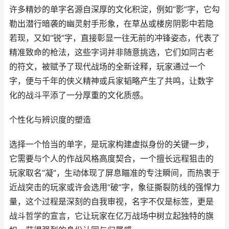
许多精妙的单字名源自深厚的文化积淀，例如“影”字，它勾
勒出潜行暗袭的幽灵射手形象，在草丛或楼房阴影中若隐
若现，又如“锐”字，直接彰显一往无前的冲锋姿态，代表了
精准致命的枪法，这些字词并非随意挑选，它们如同古老
的符文，被赋予了现代战场的全新诠释，玩家通过一个
字，便与千年的侠义精神或兵家韬略产生了共鸣，让数字
化的战斗平添了一分厚重的文化质感。
个性化与辨识度的塑造
选择一个恰当的单字，是玩家构建虚拟身份的关键一步，
它需要与个人的作战风格高度契合，一个擅长远程狙击的
玩家取名“凝”，生动体现了屏息瞄准的专注瞬间，而热衷于
近战突击的玩家或许会选用“破”字，象征撕裂防线的强悍力
量，这个过程是深刻的自我审视，名字不仅是标签，更是
战斗哲学的宣言，它让玩家在亿万战场中树立起独特的旗