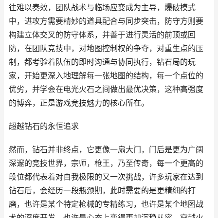
往难以奏效，团队战术与临场应变成为主导，爆破模式
中，进攻方需要精妙的道具配合与同步突击，防守方则要
构建立体交叉的防守体系，并善于进行灵活的前顶或回
防，在团队竞技中，对地图控制权的争夺，对重生点的压
制，都考验着队伍的即时沟通与协同执行，钻石局的玩
家，开始更深入地理解每一张地图的结构，每一个点位的
优劣，并学会在电光火石之间做出最优决策，这种高强度
的博弈，正是游戏竞技魅力的核心所在。
超越钻石的永恒追求
然而，钻石并非终点，它更像一扇大门，门后是更为广阔
深邃的竞技世界，宗师，枪王，乃至传奇，每一个更高的
段位都代表着对自我极限的又一次挑战，许多玩家在达到
钻石后，会经历一段瓶颈期，此时需要的是更精细的打
磨，也许是某个特定枪械的专精练习，也许是某个地图战
术的深度开发，也许是心态上变得更加沉稳从容，穿越火