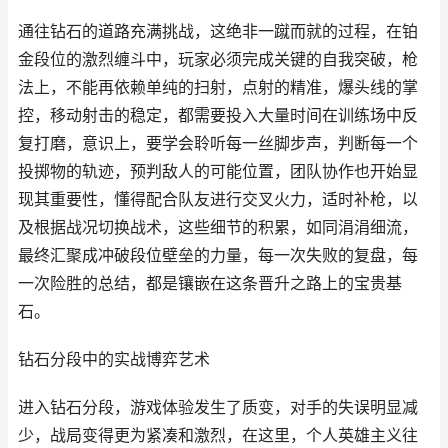
通往钻石的道路充满挑战，这绝非一蹴而就的过程，在铂
金段位的激烈缠斗中，玩家必须完成关键的自我突破，枪
法上，不能再依赖单纯的扫射，点射的精准，爆头线的掌
控，移动射击的稳定，都需要投入大量时间在训练场中反
复打磨，意识上，要学会聆听每一丝脚步声，判断每一个
投掷物的轨迹，预判敌人的可能位置，团队协作也开始显
现其重要性，懂得配合队友进行交叉火力，适时补枪，以
及根据战况切换战术，这些细节的积累，如同涓涓细流，
最终汇聚成冲破段位壁垒的力量，每一次失败的复盘，每
一次险胜的总结，都是镶嵌在这条晋升之路上的宝贵基
石。
钻石分段中的实战博弈艺术
进入钻石分段，游戏体验发生了质变，对手的失误明显减
少，战局变得更为紧凑和激烈，在这里，个人英雄主义往