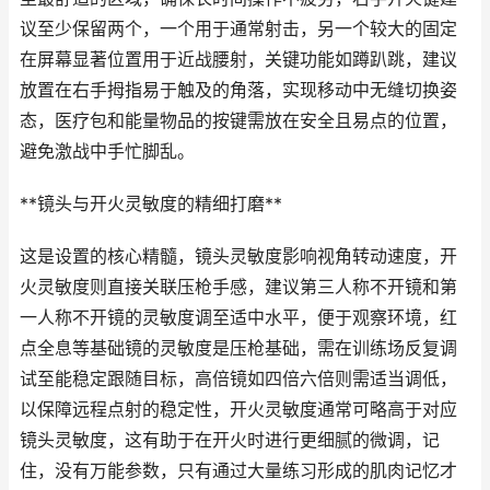
议至少保留两个，一个用于通常射击，另一个较大的固定
在屏幕显著位置用于近战腰射，关键功能如蹲趴跳，建议
放置在右手拇指易于触及的角落，实现移动中无缝切换姿
态，医疗包和能量物品的按键需放在安全且易点的位置，
避免激战中手忙脚乱。
**镜头与开火灵敏度的精细打磨**
这是设置的核心精髓，镜头灵敏度影响视角转动速度，开
火灵敏度则直接关联压枪手感，建议第三人称不开镜和第
一人称不开镜的灵敏度调至适中水平，便于观察环境，红
点全息等基础镜的灵敏度是压枪基础，需在训练场反复调
试至能稳定跟随目标，高倍镜如四倍六倍则需适当调低，
以保障远程点射的稳定性，开火灵敏度通常可略高于对应
镜头灵敏度，这有助于在开火时进行更细腻的微调，记
住，没有万能参数，只有通过大量练习形成的肌肉记忆才