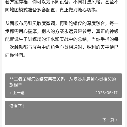
套方案存档，你可以为不同设备，不同打法风格，甚至不
同地图模式准备多套配置，真正做到随心切换。
从面板布局到灵敏度微调，再到陀螺仪的深度融合，每一
步都需用心揣摩，别人的方案永远只是参考，真正的神级
配置诞生于训练场的汗水和实战中的总结，当你手指的每
一次触动都与屏幕中的角色心意相通时，胜利的天平便已
向你倾斜。
**王者荣耀怎么结交亲密关系，从峡谷并肩到心灵相契的
旅程**
« 上一篇
2026-05-17
没有了！
下一篇 »