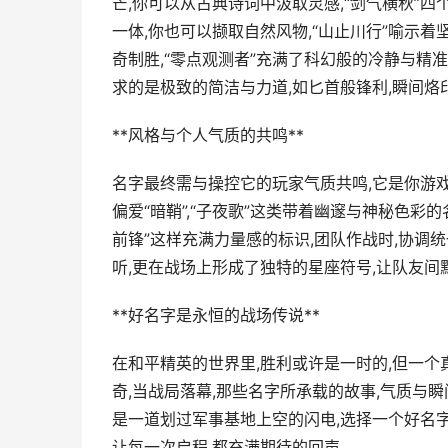
芒,你可以从古典诗词中汲取灵感,“剑气横秋”
一体,你也可以撷取自然风物,“山止川行”喻示着
奇制胜,“零点观测者”充满了科幻般的冷静与精准,
求的是极致的简洁与力道,如匕首般锋利,瞬间烙
**风格与个人气质的共鸣**
名字最终需与操控它的玩家气质共鸣,它是你游戏
偏爱“暗鞘”,“子夜歌”这类带着幽邃与神秘色彩的
前锋”这样充满力量感的标识,团队作战时,协调统
听,更在战场上形成了独特的星座符号,让队友间
**好名字是永恒的战场传说**
在和平精英的世界里,胜利或许是一时的,但一个
奇,当战局落幕,那些名字所承载的故事,气质与
是一道划过军事基地上空的闪电,选择一个好名字
让每一次启程,都充满期待的回声。