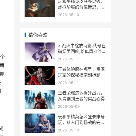
玩和平精英皮肤多少钱，
虚拟华服的价值迷思，副
标题，氪金战场背后的心
2026-05-10
理账本
猜你喜欢
> 战火中绽放诗篇,代号在
硝烟里回响,恰似风沙淬炼
那个
出的玫瑰,在枪林弹雨中散
2026-05-11
发独特芬芳。
瞬
王者体验服在哪里，资深
却
玩家的探秘指南副标题
在
2026-05-11
间
王者荣耀怎么提升战力，
从青铜到王者的实战心得
2026-05-09
玩和平精英怎么登录账号
玩，从入门到畅战的完整
指南
光
2026-05-10