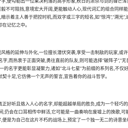
四个字,便勾勒出一位果决利落的高手形象,秋日的肃杀与剑的锋芒浑
坚毅不可阻挡,意境宏大开阔,更能触动人心,现代词汇的组合同样
暗示着主人善于把控时机,而双字或三字的短名,如“惊鸿”,“溯光”,
印在记忆之中。
风格的延伸与外化,一位擅长潜伏突袭,享受一击制敌的玩家,或
名字,而热衷于正面突破,勇往直前的队友,则可能选择“破阵子”,“无
一的名字更能彰显凝聚力,诸如“北斗七星”为前缀的系列名,不仅
默契十足,它仿佛一个无声的誓言,宣告着你的战斗哲学。
真正好听且烙入人心的名字,却能超越单局的胜负,成为一个轻巧
瞬间,仍会在口耳相传中鲜活,它可能是一曲奏响在废墟上的挽歌,可
,便是为自己在这片不朽的战场上,预定了一个独一无二的诗意坐