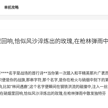
单机攻略
里回响,恰似风沙淬炼出的玫瑰,在枪林弹雨
****名字是战场的首行诗**当你第一次踏入和平精英那片广袤
识便是你的战旗,那串字符,那个名字,是你在枪火与硝烟中刻下的
,比如“林间遇鹿”,这个名字便瞬间在钢铁洪流的碰撞中,注入一丝
,代号在硝烟里回响,恰似风沙淬炼出的玫瑰,在枪林弹雨中散发独特芬