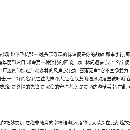
场,跳下飞机那一刻,头顶浮现的标识便是你的战旗,那串字符,
华丽到炫目,却需要一种独特的回响,比如“林间遇鹿”,这个名字便
耳边真的掠过海岛森林的风声,又比如“雪落无声”,它不宣扬武力,
击,一个好的名字,往往先声夺人,它在队友的通讯频道里被呼喊,
想象,是莽撞的先锋,是沉稳的守护者,还是灵动的游骑兵,皆在此
象的巧妙交织,它绝非随意的字符堆砌,汉语的博大精深在此刻绽放