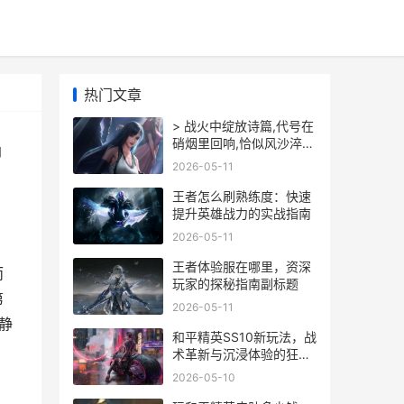
热门文章
> 战火中绽放诗篇,代号在
硝烟里回响,恰似风沙淬炼
中
出的玫瑰,在枪林弹雨中散
2026-05-11
发独特芬芳。
王者怎么刷熟练度：快速
提升英雄战力的实战指南
2026-05-11
王者体验服在哪里，资深
而
玩家的探秘指南副标题
第
2026-05-11
静
和平精英SS10新玩法，战
术革新与沉浸体验的狂
欢，副标题，全新战场深
2026-05-10
度解析与实战心得