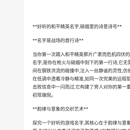
**好听的和平精英名字,硝烟里的诗意诗号**
**名字是战场的首行诗**
当你第一次踏入和平精英那片广袤而危机四伏的战
名字,是你在枪火与硝烟中刻下的第一行诗,它无需
间在钢铁洪流的碰撞中,注入一丝静谧的灵性,仿佛
在低调中透着冷静与精准,如同一次完美的远程狙
击败信息中一闪而过,它构建了旁人对你的第一重
初现端倪。
**韵律与意象的交织艺术**
探究一个好听的游戏名字,其核心在于韵律与意