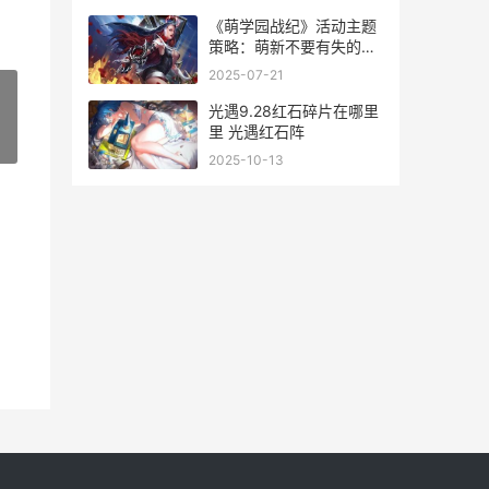
《萌学园战纪》活动主题
策略：萌新不要有失的开
服福利活动主题盘点 萌学
2025-07-21
园战纪攻略
光遇9.28红石碎片在哪里
里 光遇红石阵
»
2025-10-13