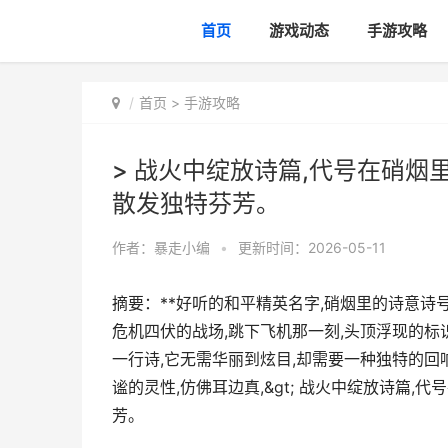
首页
游戏动态
手游攻略
首页
>
手游攻略
> 战火中绽放诗篇,代号在硝烟
散发独特芬芳。
作者：
暴走小编
•
更新时间：2026-05-11
摘要：**好听的和平精英名字,硝烟里的诗意诗号
危机四伏的战场,跳下飞机那一刻,头顶浮现的标
一行诗,它无需华丽到炫目,却需要一种独特的回响
谧的灵性,仿佛耳边真,&gt; 战火中绽放诗篇
芳。