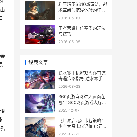
然
和平精英SS10新玩法，战
能出
术革新与沉浸体验的狂
欢，副标题，全新战场深
追
2026-05-10
度解析与实战心得
王者荣耀排位赛季的玩法
与技巧
2026-05-05
许会
经典文章
畏
逆水寒手机游戏丐亦有道
好
奇遇策略指导 逆水寒手机
端游
2026-03-28
360页游官网进入页面在
哪里 360网页游戏大厅官
网
2025-12-07
的传
能
《世界启元》卡包策略：
少主大贤卡包评价 启元世
标,
界这个公司待遇怎么样
2025-07-21