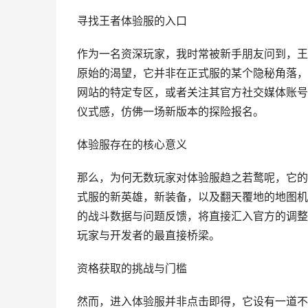
寻找王者体验服的入口
作为一名资深玩家，我时常被新手朋友问到，王
原始的渴望，它并非在正式服的某个隐秘角落，
网站的特定专区，或者关注其官方社交媒体账号
仪式感，仿佛一场新版本的探险报名。
体验服存在的核心意义
那么，为何无数玩家对体验服趋之若鹜呢，它的
式服的新英雄，新装备，以及翻天覆地的地图机
的战斗数据与问题反馈，将直接汇入官方的调整
玩家与开发者的最直接桥梁。
资格获取的挑战与门槛
然而，进入体验服并非点击即得，它设有一道不