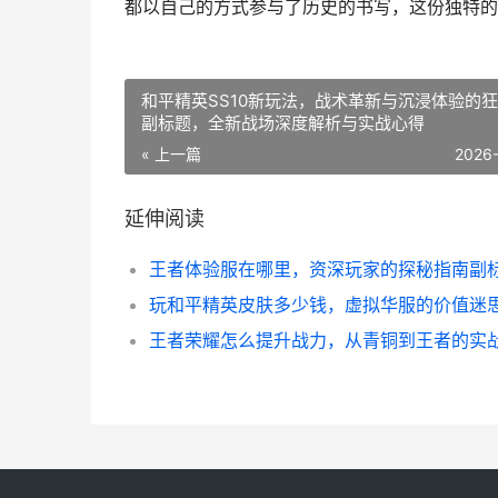
都以自己的方式参与了历史的书写，这份独特的
和平精英SS10新玩法，战术革新与沉浸体验的
副标题，全新战场深度解析与实战心得
« 上一篇
2026
延伸阅读
王者体验服在哪里，资深玩家的探秘指南副