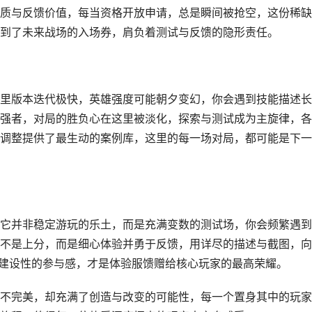
质与反馈价值，每当资格开放申请，总是瞬间被抢空，这份稀缺
到了未来战场的入场券，肩负着测试与反馈的隐形责任。
里版本迭代极快，英雄强度可能朝夕变幻，你会遇到技能描述长
强者，对局的胜负心在这里被淡化，探索与测试成为主旋律，各
调整提供了最生动的案例库，这里的每一场对局，都可能是下一
它并非稳定游玩的乐土，而是充满变数的测试场，你会频繁遇到
不是上分，而是细心体验并勇于反馈，用详尽的描述与截图，向
份建设性的参与感，才是体验服馈赠给核心玩家的最高荣耀。
不完美，却充满了创造与改变的可能性，每一个置身其中的玩家