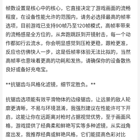
帧数设置是核心中的核心，它直接决定了游戏画面的流畅
程度，在设备性能允许的范围内，请务必选择最高的帧率
选项，目前游戏已支持90帧乃至120帧模式，高帧率带来
的流畅感是全方位的，从奔跑跳跃到开镜射击，每一个动
作都如行云流水，你会明显感觉到压枪更稳，跟枪更准，
反应也仿佛快人一步，这是低帧率体验无法比拟的，当然
高帧率也意味着更高的功耗和发热，请确保你的设备散热
良好或备好充电宝。
**抗锯齿与风格化滤镜，细节定胜负。**
抗锯齿选项能有效平滑物体的边缘锯齿，让远景的敌人轮
廓更清晰，不易与环境混淆，我强烈建议在性能许可下开
启，这能让你在远距离对枪时占据视觉优势，至于画面风
格，游戏提供了经典柔和鲜艳写实等多种滤镜，从实战角
度出发，我推荐经典或鲜艳风格，它们能提高色彩对比