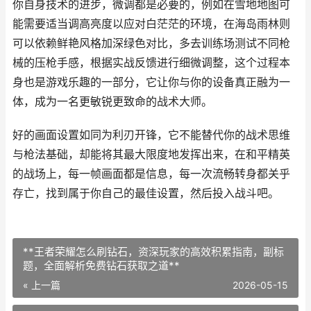
你自身技术的进步，微调都是必要的，例如在雪地地图可
能需要适当调高亮度以应对白茫茫的环境，在海岛雨林则
可以依赖鲜艳风格加深绿色对比，多去训练场测试不同枪
械的压枪手感，根据实战反馈进行细微调整，这个过程本
身也是游戏乐趣的一部分，它让你与你的设备真正融为一
体，成为一名更敏锐更致命的战术大师。
好的画面设置如同为利刃开锋，它不能替代你的战术思维
与枪法基础，却能将其最大限度地发挥出来，在和平精英
的战场上，每一帧画面都是信息，每一次流畅转身都关乎
存亡，找到属于你自己的最佳设置，然后投入战斗吧。
**王者荣耀怎么刷钻石，资深玩家的高效积累指南，副标
题，全面解析免费钻石获取之道**
« 上一篇
2026-05-15