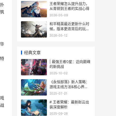
王者荣耀怎么提升战力，
扑
从青铜到王者的实战心得
筑
2026-05-09
和平精英最近更新什么时
候，版本更迭背后的玩家
生态
2026-05-12
华
经典文章
特
| 最强王者0星：迈向巅峰
的新挑战
2025-10-02
《永恒部落》新人策略：
游戏主线方法&核心养成
机制说明 永恒部落新手攻
2025-07-21
略大全
戏
# 王者荣耀：最新赵云出
战
装深度解析
2025-09-28