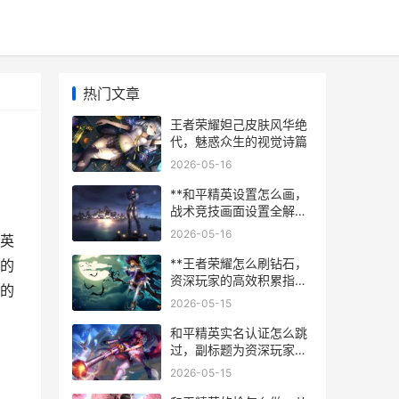
热门文章
王者荣耀妲己皮肤风华绝
代，魅惑众生的视觉诗篇
2026-05-16
**和平精英设置怎么画，
战术竞技画面设置全解析
**
2026-05-16
英
**王者荣耀怎么刷钻石，
的
资深玩家的高效积累指
的
南，副标题，全面解析免
2026-05-15
费钻石获取之道**
和平精英实名认证怎么跳
过，副标题为资深玩家的
坦诚之言与郑重提醒
2026-05-15