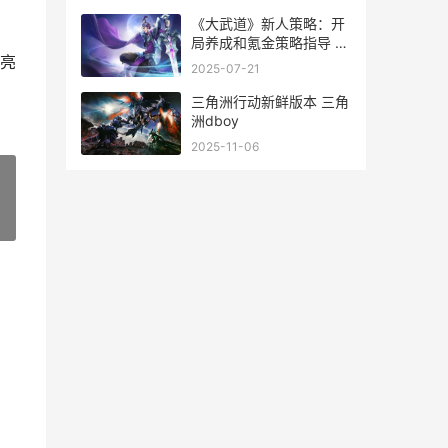
《大武道》新人策略：开
局养成和氪金策略指导 新
亮
版武道大会
2025-07-21
三角洲行动新鲜版本 三角
洲dboy
2025-11-06
»