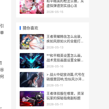
和平精英的枪怎么做，从
虚拟弹道到实战心法
2026-05-15
引
猜你喜欢
单
王者荣耀韩信怎么出装，
疾如风掠如火的全能打法
解析
2026-05-13
**和平精英设置怎么画，
战术竞技画面设置全解析
初
**
2026-05-16
谷
> 战火中绽放诗篇,代号在
何
硝烟里回响,恰似风沙淬炼
出的玫瑰,在枪林弹雨中散
2026-05-11
发独特芬芳。
王者体验服在哪里，资深
玩家的探秘指南副标题
2026-05-11
，