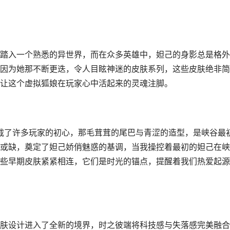
踏入一个熟悉的异世界，而在众多英雄中，妲己的身影总是格外
因为她那不断更迭，令人目眩神迷的皮肤系列，这些皮肤绝非简
让这个虚拟狐娘在玩家心中活起来的灵魂注脚。
承载了许多玩家的初心，那毛茸茸的尾巴与青涩的造型，是峡谷最
或缺，奠定了妲己娇俏魅惑的基调，当我操控着最初的妲己在峡
些早期皮肤紧紧相连，它们是时光的锚点，提醒着我们热爱起源
肤设计进入了全新的境界，时之彼端将科技感与失落感完美融合