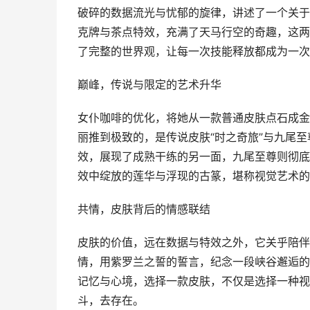
破碎的数据流光与忧郁的旋律，讲述了一个关于
克牌与茶点特效，充满了天马行空的奇趣，这两
了完整的世界观，让每一次技能释放都成为一次
巅峰，传说与限定的艺术升华
女仆咖啡的优化，将她从一款普通皮肤点石成金
丽推到极致的，是传说皮肤“时之奇旅”与九尾至
效，展现了成熟干练的另一面，九尾至尊则彻底
效中绽放的莲华与浮现的古篆，堪称视觉艺术的
共情，皮肤背后的情感联结
皮肤的价值，远在数据与特效之外，它关乎陪伴
情，用紫罗兰之誓的誓言，纪念一段峡谷邂逅的
记忆与心境，选择一款皮肤，不仅是选择一种视
斗，去存在。