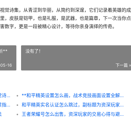
视觉诗集，从青涩到华丽，从简约到深邃，它们记录着英雄的成
里，皮肤是铠甲，也是礼服，是武器，也是篇章，下一次当你点
害数字，更是一段被精心设计，等待你亲身演绎的传奇。
**
没有了！
-05-16
下一篇 
王者荣耀妲己皮肤风华绝代，魅惑众生的视觉诗篇
**和平精英设置怎么画，战术竞技画面设置全解析**
**王者荣耀怎么刷钻石，资深玩家的高效积累指南，副标题，全面解析免费钻石获取之道**
和平精英实名认证怎么跳过，副标题为资深玩家的坦诚之言与郑重提醒
法
王者荣耀号怎么出售，资深玩家的交易心得与避坑指南