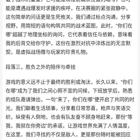
能是遭遇战爆发时求援的疾呼，在决赛圈的紧张寂静中，
这句简单的问话更是生死攸关，我们通过标点沟通，分享
视野，用简短的语句构筑共同的战术蓝图，此时，“你们在
哪”超越了地理坐标的询问，它代表着信任与依赖，意味着
我的后背交给你守护，这份在激烈对抗中淬炼出的无言默
契，是虚拟战场赠与玩家的珍贵礼物。
段落三，胜负之外的陪伴与牵挂
游戏的意义远不止于最终的胜利或淘汰，长久以来，“你们
在哪”成为了我们之间心照不宣的问候，下班放学后，熟悉
的组队邀请弹出，一句“来了，你们在哪”便开启了共同的时
光，我们聊着生活琐事，分享着日常悲喜，枪声与笑语交
织，纵使有人倒地，也会有队友奋不顾身地赶来，那份“等
我，我就在你旁边”的承诺，让游戏世界充满了人情温度，
在这里，我们寻找的不仅是敌人，更是那份随时能被回应