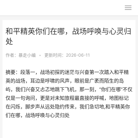
和平精英你们在哪，战场呼唤与心灵归
处
作者：
暴走小编
•
更新时间：2026-06-11
摘要：段落一，战场初探的迷茫与兴奋第一次踏入和平精
英的战场，耳边是呼啸的风声，眼前是广袤而陌生的岛
屿，我们兴奋又忐忑地跳下飞机，那一刻，“你们在哪”不仅
仅是一句询问，更是对未知旅程最直接的呼喊，地图标记
在闪烁，脚步声从远处隐约传来，我们急切地,和平精英你
们在哪，战场呼唤与心灵归处