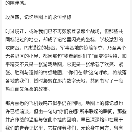
的陪伴感。
段落四，记忆地图上的永恒坐标
时过境迁，或许我们已不再频繁登录那个战场，但那些共
同标记过的地点，却成了记忆里闪光的坐标，学校激烈的
攻防战，P城错综的巷战，军事基地的惊险争夺，乃至某个
无名野区的小屋，都因那句“我看到你们了”而变得独特，和
平精英不只是一张游戏地图，它更是一张承载了欢笑、紧
张、胜利与遗憾的情感地图，“你们在哪”这句呼唤，将散落
各地的我们，暂时凝聚在那片数字天地，共同书写了一段
热血而又温柔的故事。
那片熟悉的飞机轰鸣声似乎仍在回响，地图上的标记点也
许已经暗淡，但由一句句“你们在哪”所串联起的瞬间，那些
并肩作战的温度与彼此牵挂的回响，早已深深烙印在属于
我们的青春记忆里，它提醒着我们，无论身在何方，曾有