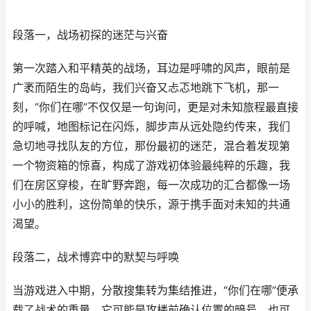
段落一，战场初探的迷茫与兴奋
第一次踏入和平精英的战场，耳边是呼啸的风声，眼前是
广袤而陌生的岛屿，我们兴奋又忐忑地跳下飞机，那一
刻，“你们在哪”不仅仅是一句询问，更是对未知旅程最直接
的呼喊，地图标记在闪烁，脚步声从远处隐约传来，我们
急切地寻找队友的方位，那份最初的迷茫，混合着发现第
一个物资箱的惊喜，构成了游戏初体验最纯粹的乐趣，我
们在房区穿梭，在旷野奔跑，每一次成功的汇合都像一场
小小的胜利，这份简单的快乐，源于携手面对未知的共通
渴望。
段落二，战术博弈中的默契与呼唤
当游戏进入中期，分散搜集转为集结推进，“你们在哪”便承
载了战术的重量，它可能是攻楼前确认位置的暗号，也可