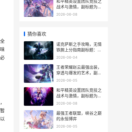
和平精英设置团队竞技之
战术与激情，副标题为团
队火拼的艺术与策略
2026-06-08
猜你喜欢
全
诺克萨斯之手攻略，无情
味
铁腕上分指南副标题：从
入门到精通，掌握德莱厄
必
2026-06-04
斯的杀戮艺术
王者荣耀赵云最强出装，
穿透与爆发的艺术，副标
题，七进七出的战场哲学
2026-06-05
和平精英设置团队竞技之
战术与激情，副标题为团
队火拼的艺术与策略
，
2026-06-08
暂
最强王者联盟，峡谷之巅
以
的永恒博弈
2026-06-05