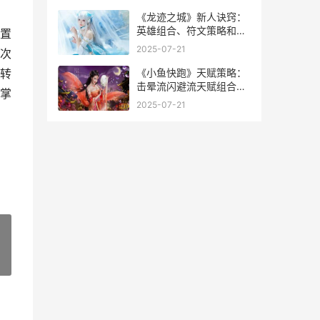
《龙迹之城》新人诀窍：
英雄组合、符文策略和摆
置
摊诀窍 龙迹天下
2025-07-21
次
《小鱼快跑》天赋策略：
转
击晕流闪避流天赋组合策
掌
略 小鱼快跑儿歌图谱
2025-07-21
»