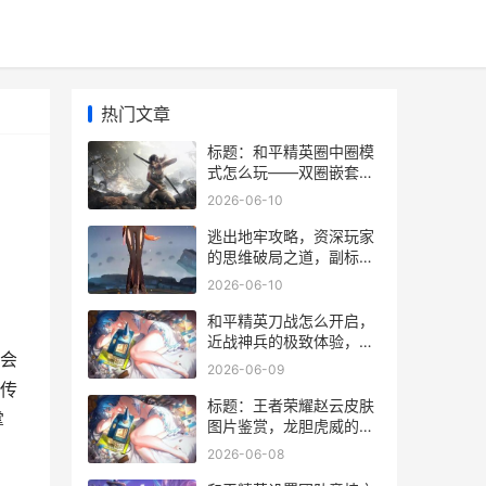
热门文章
标题：和平精英圈中圈模
式怎么玩——双圈嵌套下
：
的生存博弈之道副标题：
2026-06-10
洞察先机掌控节奏的进阶
攻略
逃出地牢攻略，资深玩家
的思维破局之道，副标
题，从绝望迷宫到自由之
2026-06-10
路
和平精英刀战怎么开启，
近战神兵的极致体验，副
会
标题，冷兵器对决的全流
2026-06-09
程指南
传
标题：王者荣耀赵云皮肤
掌
图片鉴赏，龙胆虎威的视
觉盛宴副标题：银甲龙枪
2026-06-08
掠影，引擎之心轰鸣