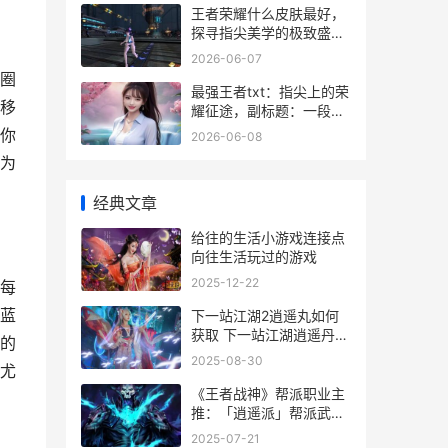
王者荣耀什么皮肤最好，
探寻指尖美学的极致盛宴
副标题：视觉手感与收藏
2026-06-07
价值的终极权衡
圈
最强王者txt：指尖上的荣
移
耀征途，副标题：一段虚
拟与现实的交响诗
你
2026-06-08
为
经典文章
给往的生活小游戏连接点
向往生活玩过的游戏
2025-12-22
每
蓝
下一站江湖2逍遥丸如何
获取 下一站江湖逍遥丹怎
的
么多出来的
2025-08-30
尤
《王者战神》帮派职业主
推：「逍遥派」帮派武学
详细解答 王者战神攻略
2025-07-21