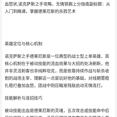
血怒状,诺克萨斯之手攻略，无情铁腕上分指南副标题：从
入门到精通，掌握德莱厄斯的杀戮艺术
英雄定位与核心机制
诺克萨斯之手德莱厄斯是一位典型的战士型上单英雄，其
核心机制在于被动技能的流血效果与大招的处决刷新，他
并非灵活刺客也非纯粹坦克，而是依靠持续作战与斩杀收
割的战场主宰，理解这一点是玩好他的基础，对线期需稳
扎稳打叠加血怒，团战中则应瞄准残敌启动无情连打。
技能解析与连招技巧
被动技能出血是德莱厄斯的灵魂，五次攻击或技能命中后