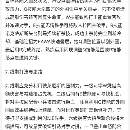
目标将陷入血怒状态，承受巨额持续伤害并为你提供大量
攻击力，Q技能大杀四方的外圈命中至关重要，它不仅能造
成高额伤害还可回复生命值，W技能致残打击能重置普攻
并减速对手，E技能无情铁手可将敌人拉回并破甲，R技能
诺克萨斯断头台则是招牌斩杀技，成功击杀将完全刷新冷
却，基础连招为EAWA快速叠层，接Q调整位置以刮外圈，
最后用R完成终结，熟练运用闪现调整Q技能范围或R技能
落点是进阶关键。
对线期打法与思路
对线期应充分利用德莱厄斯的压制力，一级可学W凭借高
额伤害与减速抢占先机，二级后拥有E技能便可寻找机会，
将对手拉回配合小兵攻击进行换血，注意利用Q技能的外圈
回血效果维持线上续航，面对远程英雄时需稳健补刀，等
待打野支援或利用闪现E先手，六级拥有大招后斩杀线将大
幅提高，可故意卖破绽引诱对手对拼，一旦叠出血怒配合