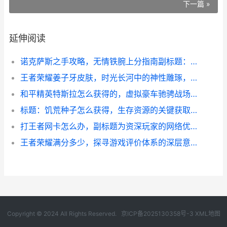
下一篇 »
延伸阅读
诺克萨斯之手攻略，无情铁腕上分指南副标题：从入门到精通，掌握德莱厄斯的杀戮艺术
王者荣耀姜子牙皮肤，时光长河中的神性雕琢，副标题，封神者衣装的叙事与美学
和平精英特斯拉怎么获得的，虚拟豪车驰骋战场副标题
标题：饥荒种子怎么获得，生存资源的关键获取指南副标题：从基础采集到高级策略的全面解析
打王者网卡怎么办，副标题为资深玩家的网络优化实战指南
王者荣耀满分多少，探寻游戏评价体系的深层意义，副标题，巅峰分数的虚与实
Copyright © 2024 All Rights Reserved.
京ICP备2025130358号-3
XML地图