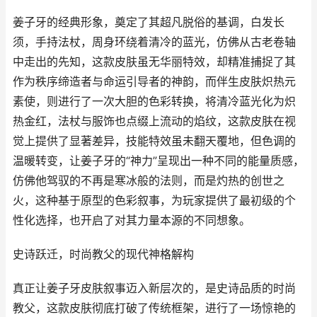
姜子牙的经典形象，奠定了其超凡脱俗的基调，白发长
须，手持法杖，周身环绕着清冷的蓝光，仿佛从古老卷轴
中走出的先知，这款皮肤虽无华丽特效，却精准捕捉了其
作为秩序缔造者与命运引导者的神韵，而伴生皮肤炽热元
素使，则进行了一次大胆的色彩转换，将清冷蓝光化为炽
热金红，法杖与服饰也点缀上流动的焰纹，这款皮肤在视
觉上提供了显著差异，技能特效虽未翻天覆地，但色调的
温暖转变，让姜子牙的“神力”呈现出一种不同的能量质感，
仿佛他驾驭的不再是寒冰般的法则，而是灼热的创世之
火，这种基于原型的色彩叙事，为玩家提供了最初级的个
性化选择，也开启了对其力量本源的不同想象。
史诗跃迁，时尚教父的现代神格解构
真正让姜子牙皮肤叙事迈入新层次的，是史诗品质的时尚
教父，这款皮肤彻底打破了传统框架，进行了一场惊艳的