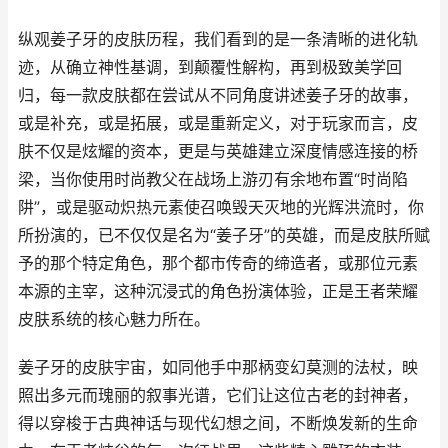
纵观姜子牙的皮肤历程，我们看到的是一条清晰的进化轨
迹，从确立神性基调，到颠覆性解构，再到极致美学回
归，每一款皮肤都在尝试从不同角度讲述姜子牙的故事，
或是补充，或是拓展，或是重新定义，对于玩家而言，皮
肤不仅是炫耀的资本，更是与英雄建立深度情感连接的桥
梁，当你使用时尚教父在战场上游刃有余地布置“时尚陷
阱”，或是驱动炽热元素使召唤毁天灭地的光辉洪流时，你
所扮演的，已不仅仅是名为“姜子牙”的英雄，而是皮肤所赋
予的那个特定角色，那个都市传奇的缔造者，或那位元素
本源的主宰，这种沉浸式的角色扮演体验，正是王者荣耀
皮肤系统的核心魅力所在。
姜子牙的皮肤宇宙，如同他手中那柄变幻莫测的法杖，映
照出多元而瑰丽的叙事光谱，它们让这位古老的封神者，
得以穿梭于古典神话与现代幻想之间，不断焕发新的生命