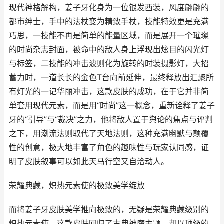
现代神格解构，姜子牙化身为一位银发西装，风度翩翩的
都市绅士，手中的法杖变为精致手杖，技能特效更是充满
巧思，一技能不再是简单的能量区域，而是展开一个璀璨
的时尚杂志封面，被命中的敌人身上浮现出炫目的闪光灯
与标签，二技能的冲击波则化为旋转的时装摄影灯，大招
蓄力时，一道长长的金色T台向前延伸，最终释放出汇聚所
有灯光的一记华丽冲击，这款皮肤的成功，在于它并非简
单套用现代元素，而是用“时尚”这一概念，重新诠释了姜子
牙的“引导”与“裁决”之力，他将敌人置于舆论的焦点与评判
之下，用潮流法则取代了天地法则，这种充满幽默与颠覆
性的创意，极大地丰富了角色的趣味性与玩家认同感，证
明了皮肤叙事可以如此天马行空又自洽动人。
荣耀典藏，炽热元素使的极致美学绽放
而将姜子牙皮肤美学推向极致的，无疑是荣耀典藏级别的
炽热元素使，这款皮肤回归了古典神魔主题，却以顶级的