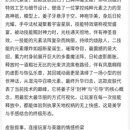
特效工艺与细节设计，塑造了一位掌控纯粹元素之力的至
高神祇，模型上，姜子牙悬浮于空，神袍华美，身后日轮
光耀，手中法杖凝聚着宇宙星辰，技能特效堪称视觉盛
宴，被动技能赐封神力时，光柱通天彻地，伴有神圣音
效，一技能的元素法阵复杂而绚丽，持续灼烧敌人，二技
能的元素爆炸如超新星诞生，璀璨夺目，最震撼的是大
招，蓄力时身前展开巨大的多重魔法阵，日轮虚影膨胀，
释放时一道粗壮无比的光束洪流席卷路径，伴有凤凰翱翔
的虚影与恢弘乐章，其回城动画更是演绎了一场小型的创
世神话，从混沌中召唤元素，最终升华归去，这款皮肤代
表了当前技术的巅峰，它将姜子牙“封神”与“引导”的核心概
念，用最宏大最华丽的方式可视化，让玩家在每一次技能
释放中，都能体验到执掌天地权柄的无上快感，这是美学
与手感结合的终极形态。
皮肤叙事，连接玩家与英雄的情感桥梁