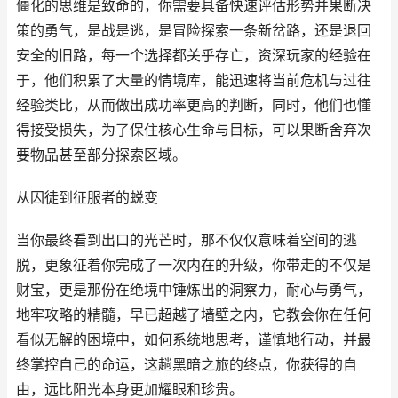
僵化的思维是致命的，你需要具备快速评估形势并果断决
策的勇气，是战是逃，是冒险探索一条新岔路，还是退回
安全的旧路，每一个选择都关乎存亡，资深玩家的经验在
于，他们积累了大量的情境库，能迅速将当前危机与过往
经验类比，从而做出成功率更高的判断，同时，他们也懂
得接受损失，为了保住核心生命与目标，可以果断舍弃次
要物品甚至部分探索区域。
从囚徒到征服者的蜕变
当你最终看到出口的光芒时，那不仅仅意味着空间的逃
脱，更象征着你完成了一次内在的升级，你带走的不仅是
财宝，更是那份在绝境中锤炼出的洞察力，耐心与勇气，
地牢攻略的精髓，早已超越了墙壁之内，它教会你在任何
看似无解的困境中，如何系统地思考，谨慎地行动，并最
终掌控自己的命运，这趟黑暗之旅的终点，你获得的自
由，远比阳光本身更加耀眼和珍贵。