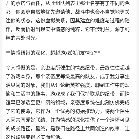
开的承诺与责任，从此组队列表里那个名字有了不同的色
彩，你会更自然地优先邀请他，战斗中也会不自觉地更关
注他的状态，这份虚拟关系，因其建立的难度与过程的陪
伴，反而折射出现实中情感的纯粹，它不涉利益，源于纯
粹的共处时光。
**情感纽带的深化，超越游戏的朋友情谊**
令人感慨的是，亲密度所催生的情感纽带，最终往往超越
了游戏本身，那个亲密度等级最高的队友，成了我分享生
活见闻的对象，我们从讨论新英雄强度，聊到工作中的烦
恼和生活中的趣事，游戏成了我们保持联系的纽带，而情
谊早已渗透至更广阔的领域，亲密度系统在此刻仿佛完成
了它的使命，它作为一个优秀的初始推动力，将两个陌生
人因共同爱好联结，并为情感的深化提供了一个清晰可见
的成长路径，最终，是我们在路径上共同创造的故事，让
这份联结变得坚实而鲜活。