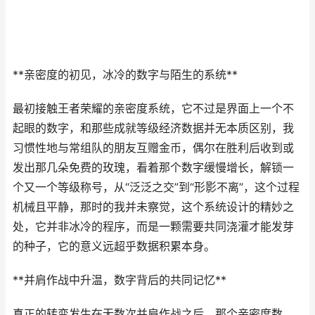
**亲密度的初见，冰冷的数字与陌生的系统**
最初接触王者荣耀的亲密度系统，它不过是界面上一个不
起眼的数字，和那些成就等级经济数据并无本质区别，我
习惯性地与常组队的朋友互赠金币，偶尔在胜利后收到或
发出那几朵免费的玫瑰，看着那个数字缓慢增长，解锁一
个又一个等级称号，从“泛泛之交”到“形影不离”，这个过程
机械且平静，那时的我并未察觉，这个系统设计的精妙之
处，它并非冰冷的程序，而是一颗需要共同浇灌才能发芽
的种子，它的意义远超乎数据积累本身。
**并肩作战中升温，数字背后的共同记忆**
真正的转变发生在无数次并肩作战之后，那个亲密度数